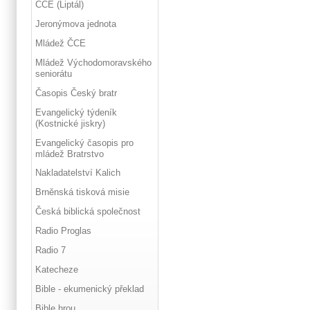
ČCE (Liptál)
Jeronýmova jednota
Mládež ČCE
Mládež Východomoravského
seniorátu
Časopis Český bratr
Evangelický týdeník
(Kostnické jiskry)
Evangelický časopis pro
mládež Bratrstvo
Nakladatelství Kalich
Brněnská tisková misie
Česká biblická společnost
Radio Proglas
Radio 7
Katecheze
Bible - ekumenický překlad
Bible hrou