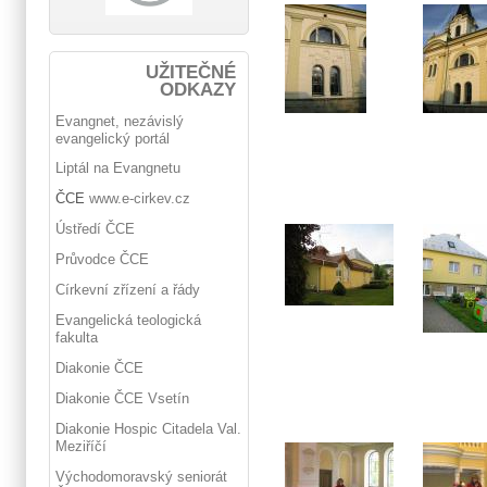
UŽITEČNÉ
ODKAZY
Evangnet, nezávislý
evangelický portál
Liptál na Evangnetu
ČCE
www.e-cirkev.cz
Ústředí ČCE
Průvodce ČCE
Církevní zřízení a řády
Evangelická teologická
fakulta
Diakonie ČCE
Diakonie ČCE Vsetín
Diakonie Hospic Citadela Val.
Meziříčí
Východomoravský seniorát