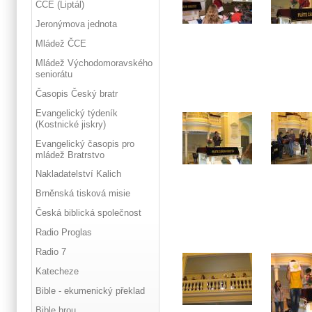
ČCE (Liptál)
Jeronýmova jednota
Mládež ČCE
Mládež Východomoravského
seniorátu
Časopis Český bratr
Evangelický týdeník
(Kostnické jiskry)
Evangelický časopis pro
mládež Bratrstvo
Nakladatelství Kalich
Brněnská tisková misie
Česká biblická společnost
Radio Proglas
Radio 7
Katecheze
Bible - ekumenický překlad
Bible hrou