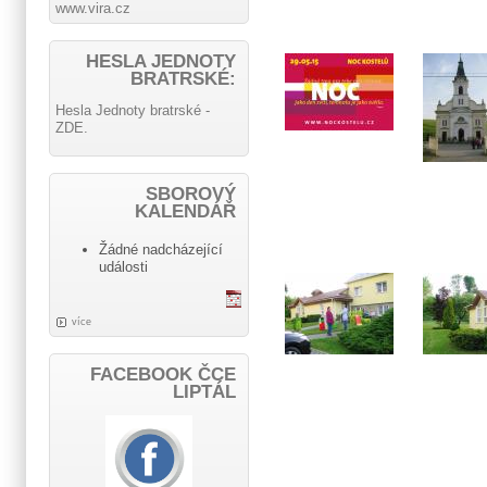
www.vira.cz
HESLA JEDNOTY
BRATRSKÉ:
Hesla Jednoty bratrské -
ZDE.
SBOROVÝ
KALENDÁŘ
Žádné nadcházející
události
více
FACEBOOK ČCE
LIPTÁL