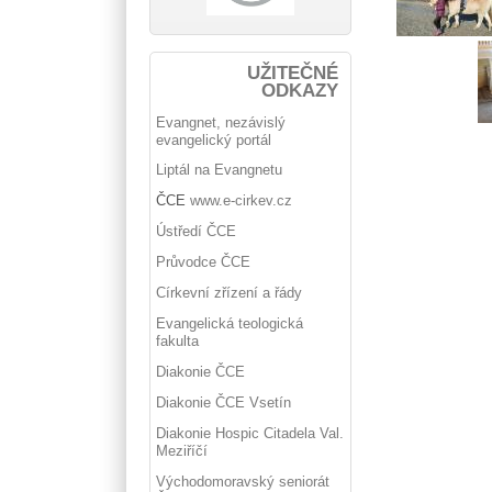
UŽITEČNÉ
ODKAZY
Evangnet, nezávislý
evangelický portál
Liptál na Evangnetu
ČCE
www.e-cirkev.cz
Ústředí ČCE
Průvodce ČCE
Církevní zřízení a řády
Evangelická teologická
fakulta
Diakonie ČCE
Diakonie ČCE Vsetín
Diakonie Hospic Citadela Val.
Meziříčí
Východomoravský seniorát