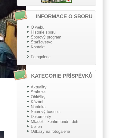
INFORMACE O SBORU
O webu
Historie sboru
Sborový program
Staršovstvo
Kontakt
...
Fotogalerie
KATEGORIE PŘÍSPĚVKŮ
Aktuality
Stalo se
Ohlášky
Kázání
Nabídka
Sborový časopis
Dokumenty
Mládež - konfirmandi - děti
Beilen
Odkazy na fotogalerie