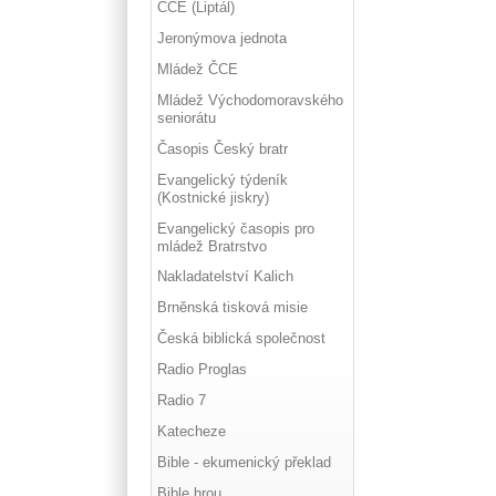
ČCE (Liptál)
Jeronýmova jednota
Mládež ČCE
Mládež Východomoravského
seniorátu
Časopis Český bratr
Evangelický týdeník
(Kostnické jiskry)
Evangelický časopis pro
mládež Bratrstvo
Nakladatelství Kalich
Brněnská tisková misie
Česká biblická společnost
Radio Proglas
Radio 7
Katecheze
Bible - ekumenický překlad
Bible hrou