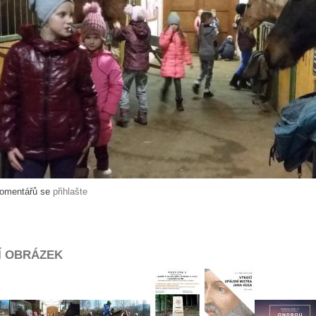
komentářů se
přihlašte
Í OBRÁZEK