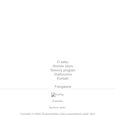
O webu
Historie sboru
Sborový program
Staršovstvo
Kontakt
...
Fotogalerie
Statistika
Správce webu
Copyright © 2026
Českobratrská církev evangelická Liptál
. JaVr