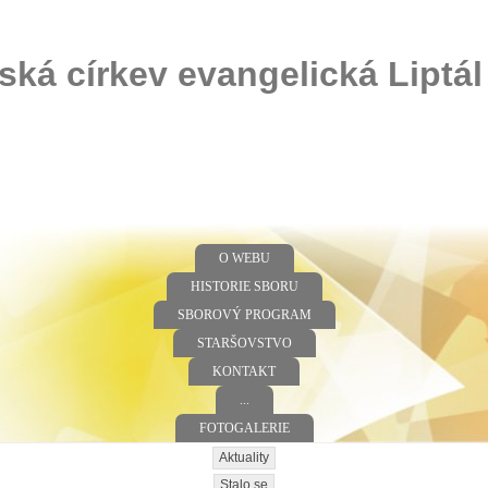
ská církev evangelická Liptál
O WEBU
HISTORIE SBORU
SBOROVÝ PROGRAM
STARŠOVSTVO
KONTAKT
...
FOTOGALERIE
Aktuality
Stalo se