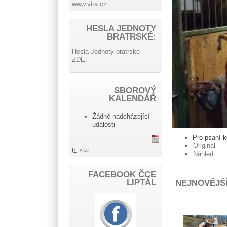
www.vira.cz
HESLA JEDNOTY
BRATRSKÉ:
Hesla Jednoty bratrské -
ZDE.
SBOROVÝ
KALENDÁŘ
Žádné nadcházející
události
Pro psaní 
Original
více
Náhled
FACEBOOK ČCE
LIPTÁL
NEJNOVĚJŠ