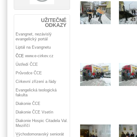
UŽITEČNÉ
ODKAZY
Evangnet, nezávislý
evangelický portál
Liptál na Evangnetu
ČCE
www.e-cirkev.cz
Ústředí ČCE
Průvodce ČCE
Církevní zřízení a řády
Evangelická teologická
fakulta
Diakonie ČCE
Diakonie ČCE Vsetín
Diakonie Hospic Citadela Val.
Meziříčí
Východomoravský seniorát