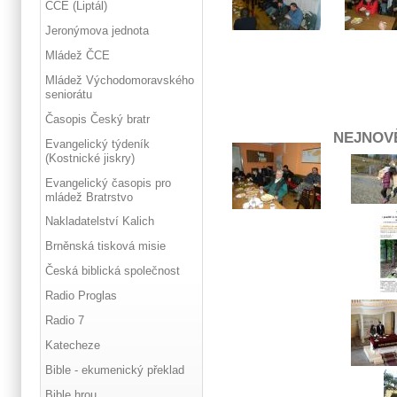
ČCE (Liptál)
Jeronýmova jednota
Mládež ČCE
Mládež Východomoravského
seniorátu
Časopis Český bratr
NEJNOV
Evangelický týdeník
(Kostnické jiskry)
Evangelický časopis pro
mládež Bratrstvo
Nakladatelství Kalich
Brněnská tisková misie
Česká biblická společnost
Radio Proglas
Radio 7
Katecheze
Bible - ekumenický překlad
Bible hrou