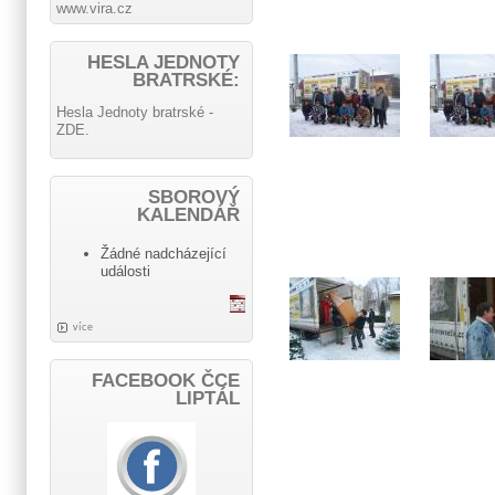
www.vira.cz
HESLA JEDNOTY
BRATRSKÉ:
Hesla Jednoty bratrské -
ZDE.
SBOROVÝ
KALENDÁŘ
Žádné nadcházející
události
více
FACEBOOK ČCE
LIPTÁL