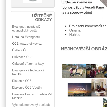
UŽITEČNÉ
ODKAZY
Pro psaní komentářů s
Evangnet, nezávislý
Original
evangelický portál
Náhled
Liptál na Evangnetu
ČCE
www.e-cirkev.cz
NEJNOVĚJŠÍ OBRÁ
Ústředí ČCE
Průvodce ČCE
Církevní zřízení a řády
Evangelická teologická
fakulta
Diakonie ČCE
Diakonie ČCE Vsetín
Diakonie Hospic Citadela Val.
Meziříčí
Východomoravský seniorát