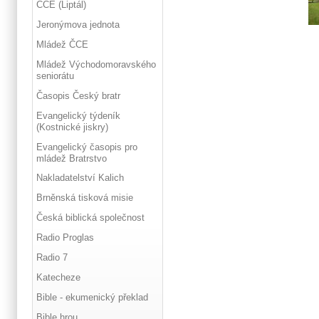
ČCE (Liptál)
Jeronýmova jednota
Mládež ČCE
Mládež Východomoravského
seniorátu
Časopis Český bratr
Evangelický týdeník
(Kostnické jiskry)
Evangelický časopis pro
mládež Bratrstvo
Nakladatelství Kalich
Brněnská tisková misie
Česká biblická společnost
Radio Proglas
Radio 7
Katecheze
Bible - ekumenický překlad
Bible hrou