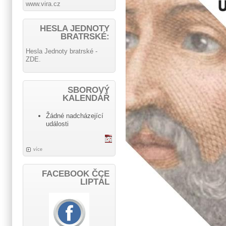
www.vira.cz
HESLA JEDNOTY
BRATRSKÉ:
Hesla Jednoty bratrské -
ZDE.
SBOROVÝ
KALENDÁŘ
Žádné nadcházející
události
více
FACEBOOK ČCE
LIPTÁL