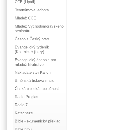
ČCE (Liptál)
Jeronýmova jednota
Mládež ČCE
Mládež Východomoravského
seniorátu
Časopis Český bratr
Evangelický týdeník
(Kostnické jiskry)
Evangelický časopis pro
mládež Bratrstvo
Nakladatelství Kalich
Brněnská tisková misie
Česká biblická společnost
Radio Proglas
Radio 7
Katecheze
Bible - ekumenický překlad
Bible hrou