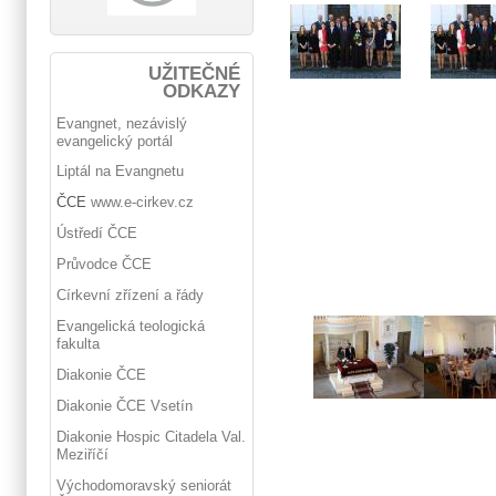
UŽITEČNÉ
ODKAZY
Evangnet, nezávislý
evangelický portál
Liptál na Evangnetu
ČCE
www.e-cirkev.cz
Ústředí ČCE
Průvodce ČCE
Církevní zřízení a řády
Evangelická teologická
fakulta
Diakonie ČCE
Diakonie ČCE Vsetín
Diakonie Hospic Citadela Val.
Meziříčí
Východomoravský seniorát