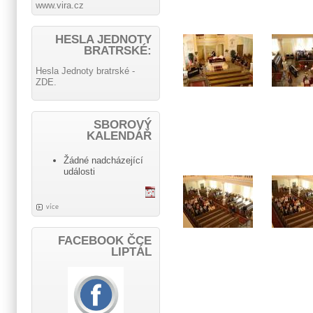
www.vira.cz
HESLA JEDNOTY
BRATRSKÉ:
Hesla Jednoty bratrské -
ZDE.
SBOROVÝ
KALENDÁŘ
Žádné nadcházející
události
více
FACEBOOK ČCE
LIPTÁL