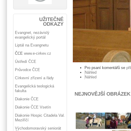
UŽITEČNÉ
ODKAZY
Evangnet, nezávislý
evangelický portál
Liptál na Evangnetu
ČCE
www.e-cirkev.cz
Ústředí ČCE
Pro psaní komentářů se
př
Průvodce ČCE
Náhled
Náhled
Církevní zřízení a řády
Evangelická teologická
fakulta
NEJNOVĚJŠÍ OBRÁZEK
Diakonie ČCE
Diakonie ČCE Vsetín
Diakonie Hospic Citadela Val.
Meziříčí
Východomoravský seniorát