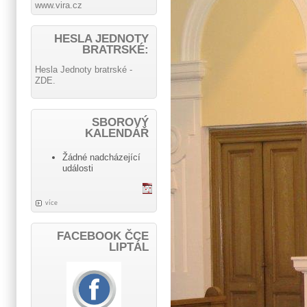
www.vira.cz
HESLA JEDNOTY
BRATRSKÉ:
Hesla Jednoty bratrské -
ZDE.
SBOROVÝ
KALENDÁŘ
Žádné nadcházející
události
více
FACEBOOK ČCE
LIPTÁL