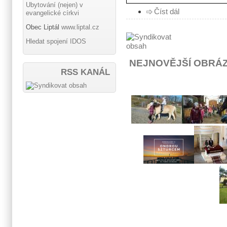
Ubytování (nejen) v
Číst dál
evangelické církvi
Obec Liptál
www.liptal.cz
Hledat spojení IDOS
NEJNOVĚJŠÍ OBRÁ
RSS KANÁL