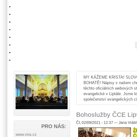
MY KÁŽEME KRISTA! SLOV
BOHATĚ! Nápisy v našem chrá
těchto oficiálních webových s
evangelické v Liptále. Jsme k
společenství evangelických cír
Bohoslužby ČCE Lip
Čt, 02/09/2021 - 12:37 — Jana Vrábl
PRO NÁS:
Ž
www.vira.cz
Č