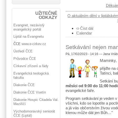
Děkuje
UŽITEČNÉ
O aktuálním dění v liptálské
ODKAZY
Evangnet, nezávislý
Číst dál
evangelický portál
Calendar
Liptál na Evangnetu
ČCE
www.e-cirkev.cz
Setkávání nejen ma
Ústředí ČCE
Pá, 17/02/2023 - 14:16 — Jana Vráb
Průvodce ČCE
Maminky,
Církevní zřízení a řády
přijďte n
Tatínci, b
Evangelická teologická
fakulta
Setkání b
Diakonie ČCE
měsíci od 9:00 do 11:00 hodi
evangelické faře.
Diakonie ČCE Vsetín
Program setkávání je veden v 
Diakonie Hospic Citadela Val.
všichni, kdo se lopotíte a poct
Meziříčí
a já vás občerstvím živou vod
Východomoravský seniorát
kterou může dát jen Bůh…"
ČCE (Liptál)