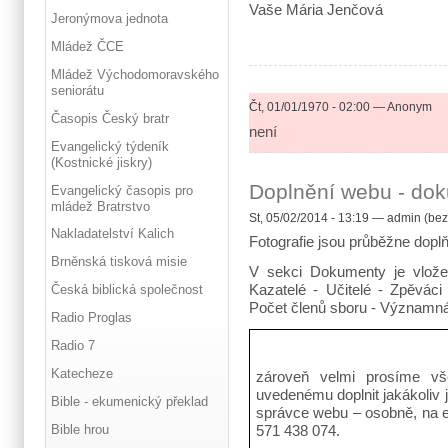
Vaše Mária Jenčová
Jeronýmova jednota
Mládež ČCE
Mládež Východomoravského
seniorátu
Čt, 01/01/1970 - 02:00 — Anonym
Časopis Český bratr
není
Evangelický týdeník
(Kostnické jiskry)
Doplnění webu - doku
Evangelický časopis pro
mládež Bratrstvo
St, 05/02/2014 - 13:19 — admin (bez
Nakladatelství Kalich
Fotografie jsou průběžne dopl
Brněnská tisková misie
V sekci Dokumenty je vlož
Kazatelé - Učitelé - Zpěváci 
Česká biblická společnost
Počet členů sboru - Významn
Radio Proglas
Radio 7
Katecheze
zároveň velmi prosíme vš
uvedenému doplnit jakákoliv j
Bible - ekumenický překlad
správce webu – osobně, na 
Bible hrou
571 438 074.