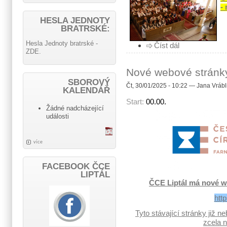
-
HESLA JEDNOTY
BRATRSKÉ:
Hesla Jednoty bratrské -
Číst dál
ZDE.
Nové webové stránky
SBOROVÝ
Čt, 30/01/2025 - 10:22 — Jana Vrábl
KALENDÁŘ
Start:
00.00.
Žádné nadcházející
události
více
FACEBOOK ČCE
LIPTÁL
ČCE Liptál má nové we
http
Tyto stávající stránky již 
zcela 