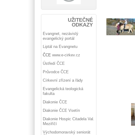
UŽITEČNÉ
ODKAZY
Evangnet, nezávislý
evangelický portál
Liptál na Evangnetu
ČCE
www.e-cirkev.cz
Ústředí ČCE
Průvodce ČCE
Církevní zřízení a řády
Evangelická teologická
fakulta
Diakonie ČCE
Diakonie ČCE Vsetín
Diakonie Hospic Citadela Val.
Meziříčí
Východomoravský seniorát