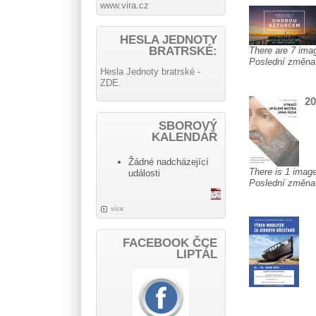
www.vira.cz
HESLA JEDNOTY
BRATRSKÉ:
There are 7 imag
Poslední změn
Hesla Jednoty bratrské -
ZDE.
20
SBOROVÝ
KALENDÁŘ
Žádné nadcházející
There is 1 image 
události
Poslední změn
více
FACEBOOK ČCE
LIPTÁL