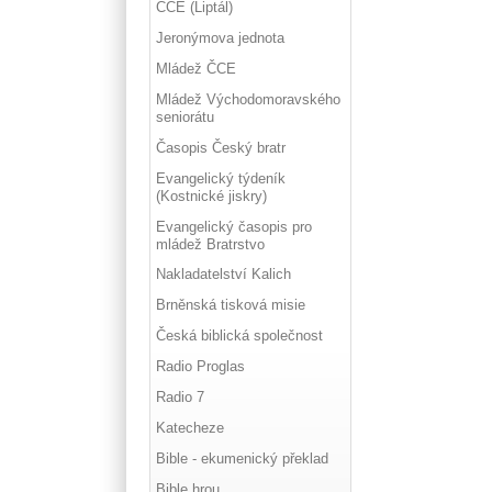
ČCE (Liptál)
Jeronýmova jednota
Mládež ČCE
Mládež Východomoravského
seniorátu
Časopis Český bratr
Evangelický týdeník
(Kostnické jiskry)
Evangelický časopis pro
mládež Bratrstvo
Nakladatelství Kalich
Brněnská tisková misie
Česká biblická společnost
Radio Proglas
Radio 7
Katecheze
Bible - ekumenický překlad
Bible hrou