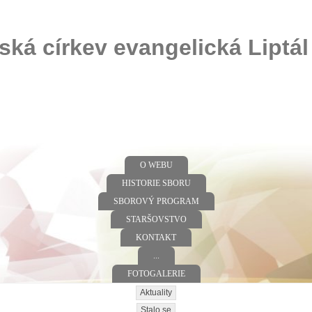
ská církev evangelická Liptál
O WEBU
HISTORIE SBORU
SBOROVÝ PROGRAM
STARŠOVSTVO
KONTAKT
...
FOTOGALERIE
Aktuality
Stalo se