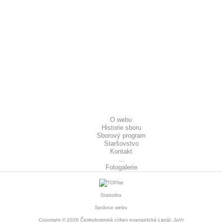
O webu
Historie sboru
Sborový program
Staršovstvo
Kontakt
...
Fotogalerie
Statistika
Správce webu
Copyright © 2026
Českobratrská církev evangelická Liptál
. JaVr