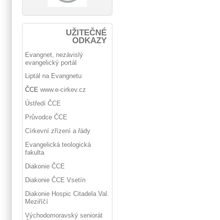
UŽITEČNÉ
ODKAZY
Evangnet, nezávislý
evangelický portál
Liptál na Evangnetu
ČCE
www.e-cirkev.cz
Ústředí ČCE
Průvodce ČCE
Církevní zřízení a řády
Evangelická teologická
fakulta
Diakonie ČCE
Diakonie ČCE Vsetín
Diakonie Hospic Citadela Val.
Meziříčí
Východomoravský seniorát