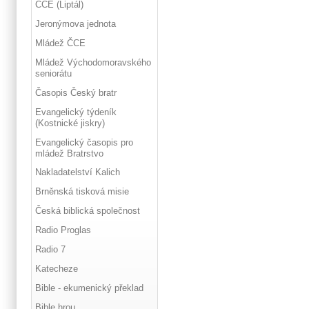
ČCE (Liptál)
Jeronýmova jednota
Mládež ČCE
Mládež Východomoravského
seniorátu
Časopis Český bratr
Evangelický týdeník
(Kostnické jiskry)
Evangelický časopis pro
mládež Bratrstvo
Nakladatelství Kalich
Brněnská tisková misie
Česká biblická společnost
Radio Proglas
Radio 7
Katecheze
Bible - ekumenický překlad
Bible hrou