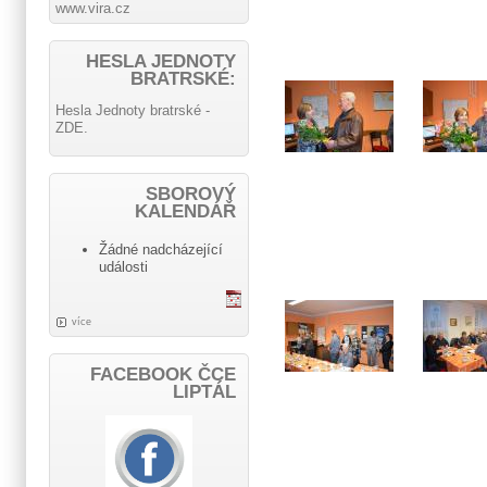
www.vira.cz
HESLA JEDNOTY
BRATRSKÉ:
Hesla Jednoty bratrské -
ZDE.
SBOROVÝ
KALENDÁŘ
Žádné nadcházející
události
více
FACEBOOK ČCE
LIPTÁL