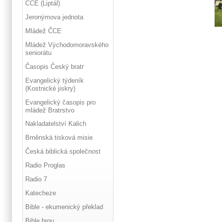
ČCE (Liptál)
Jeronýmova jednota
Mládež ČCE
Mládež Východomoravského
seniorátu
Časopis Český bratr
Evangelický týdeník
(Kostnické jiskry)
Evangelický časopis pro
mládež Bratrstvo
Nakladatelství Kalich
Brněnská tisková misie
Česká biblická společnost
Radio Proglas
Radio 7
Katecheze
Bible - ekumenický překlad
Bible hrou