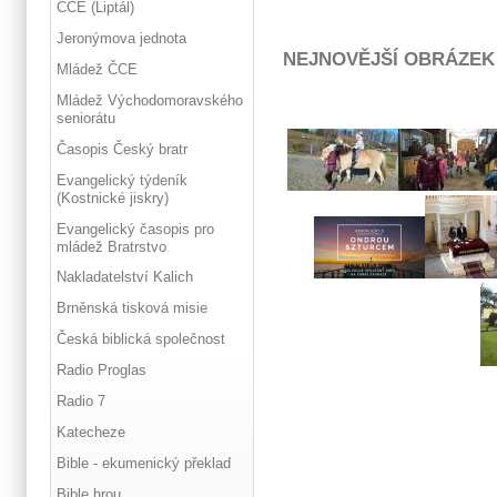
ČCE (Liptál)
Jeronýmova jednota
NEJNOVĚJŠÍ OBRÁZEK
Mládež ČCE
Mládež Východomoravského
seniorátu
Časopis Český bratr
Evangelický týdeník
(Kostnické jiskry)
Evangelický časopis pro
mládež Bratrstvo
Nakladatelství Kalich
Brněnská tisková misie
Česká biblická společnost
Radio Proglas
Radio 7
Katecheze
Bible - ekumenický překlad
Bible hrou