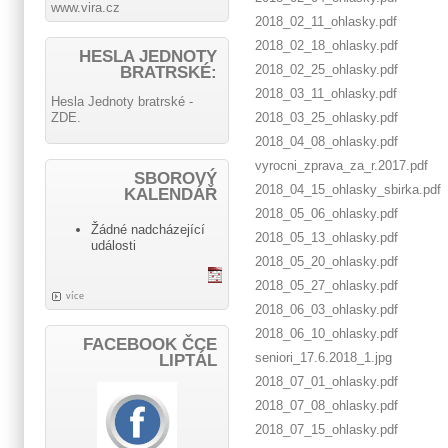
www.vira.cz
2018_02_11_ohlasky.pdf
2018_02_18_ohlasky.pdf
HESLA JEDNOTY
2018_02_25_ohlasky.pdf
BRATRSKÉ:
2018_03_11_ohlasky.pdf
Hesla Jednoty bratrské -
ZDE.
2018_03_25_ohlasky.pdf
2018_04_08_ohlasky.pdf
vyrocni_zprava_za_r.2017.pdf
SBOROVÝ
2018_04_15_ohlasky_sbirka.pdf
KALENDÁŘ
2018_05_06_ohlasky.pdf
Žádné nadcházející
2018_05_13_ohlasky.pdf
události
2018_05_20_ohlasky.pdf
2018_05_27_ohlasky.pdf
více
2018_06_03_ohlasky.pdf
2018_06_10_ohlasky.pdf
FACEBOOK ČCE
seniori_17.6.2018_1.jpg
LIPTÁL
2018_07_01_ohlasky.pdf
2018_07_08_ohlasky.pdf
2018_07_15_ohlasky.pdf