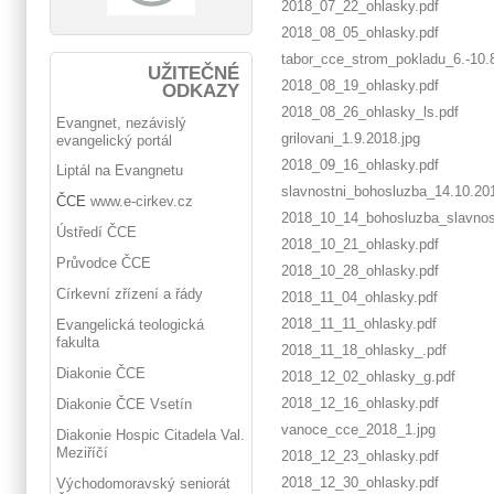
2018_07_22_ohlasky.pdf
2018_08_05_ohlasky.pdf
tabor_cce_strom_pokladu_6.-10.
UŽITEČNÉ
2018_08_19_ohlasky.pdf
ODKAZY
2018_08_26_ohlasky_ls.pdf
Evangnet, nezávislý
grilovani_1.9.2018.jpg
evangelický portál
2018_09_16_ohlasky.pdf
Liptál na Evangnetu
slavnostni_bohosluzba_14.10.201
ČCE
www.e-cirkev.cz
2018_10_14_bohosluzba_slavnost
Ústředí ČCE
2018_10_21_ohlasky.pdf
Průvodce ČCE
2018_10_28_ohlasky.pdf
Církevní zřízení a řády
2018_11_04_ohlasky.pdf
2018_11_11_ohlasky.pdf
Evangelická teologická
fakulta
2018_11_18_ohlasky_.pdf
Diakonie ČCE
2018_12_02_ohlasky_g.pdf
2018_12_16_ohlasky.pdf
Diakonie ČCE Vsetín
vanoce_cce_2018_1.jpg
Diakonie Hospic Citadela Val.
Meziříčí
2018_12_23_ohlasky.pdf
2018_12_30_ohlasky.pdf
Východomoravský seniorát