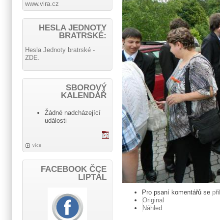
www.vira.cz
HESLA JEDNOTY
BRATRSKÉ:
Hesla Jednoty bratrské -
ZDE.
SBOROVÝ
KALENDÁŘ
Žádné nadcházející
události
více
FACEBOOK ČCE
LIPTÁL
Pro psaní komentářů se
př
Original
Náhled