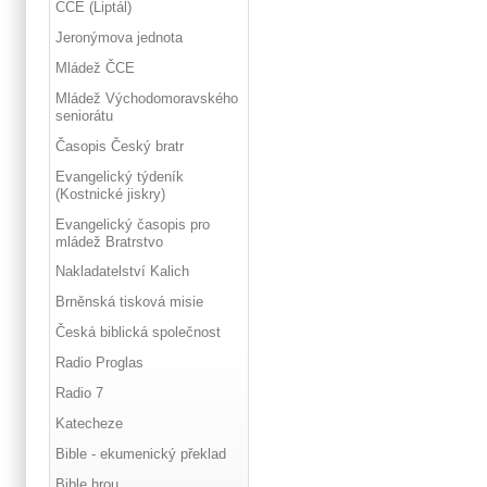
ČCE (Liptál)
Jeronýmova jednota
Mládež ČCE
Mládež Východomoravského
seniorátu
Časopis Český bratr
Evangelický týdeník
(Kostnické jiskry)
Evangelický časopis pro
mládež Bratrstvo
Nakladatelství Kalich
Brněnská tisková misie
Česká biblická společnost
Radio Proglas
Radio 7
Katecheze
Bible - ekumenický překlad
Bible hrou