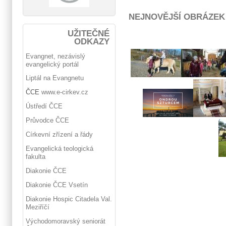
NEJNOVĚJŠÍ OBRÁZEK
UŽITEČNÉ
ODKAZY
Evangnet, nezávislý
evangelický portál
Liptál na Evangnetu
ČCE
www.e-cirkev.cz
Ústředí ČCE
Průvodce ČCE
Církevní zřízení a řády
Evangelická teologická
fakulta
Diakonie ČCE
Diakonie ČCE Vsetín
Diakonie Hospic Citadela Val.
Meziříčí
Východomoravský seniorát