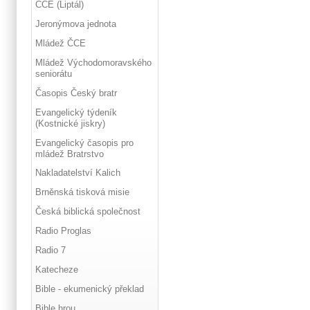
ČCE (Liptál)
Jeronýmova jednota
Mládež ČCE
Mládež Východomoravského
seniorátu
Časopis Český bratr
Evangelický týdeník
(Kostnické jiskry)
Evangelický časopis pro
mládež Bratrstvo
Nakladatelství Kalich
Brněnská tisková misie
Česká biblická společnost
Radio Proglas
Radio 7
Katecheze
Bible - ekumenický překlad
Bible hrou