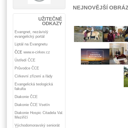
NEJNOVĚJŠÍ OBRÁ
UŽITEČNÉ
ODKAZY
Evangnet, nezávislý
evangelický portál
Liptál na Evangnetu
ČCE
www.e-cirkev.cz
Ústředí ČCE
Průvodce ČCE
Církevní zřízení a řády
Evangelická teologická
fakulta
Diakonie ČCE
Diakonie ČCE Vsetín
Diakonie Hospic Citadela Val.
Meziříčí
Východomoravský seniorát