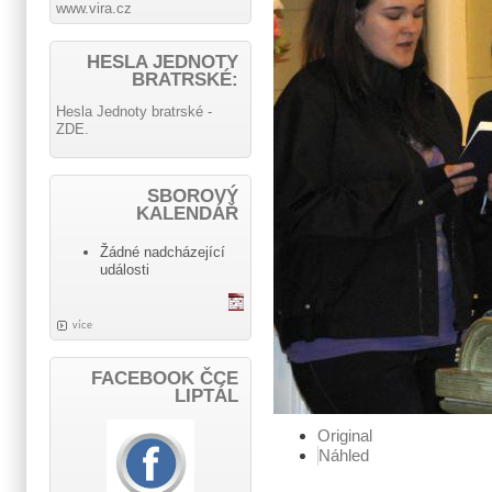
www.vira.cz
HESLA JEDNOTY
BRATRSKÉ:
Hesla Jednoty bratrské -
ZDE.
SBOROVÝ
KALENDÁŘ
Žádné nadcházející
události
více
FACEBOOK ČCE
LIPTÁL
Original
Náhled