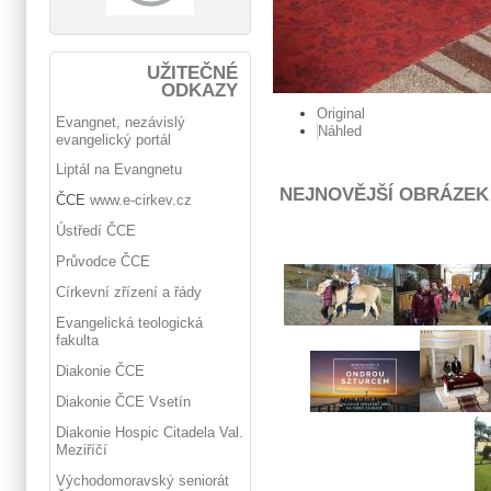
UŽITEČNÉ
ODKAZY
Original
Evangnet, nezávislý
Náhled
evangelický portál
Liptál na Evangnetu
NEJNOVĚJŠÍ OBRÁZEK
ČCE
www.e-cirkev.cz
Ústředí ČCE
Průvodce ČCE
Církevní zřízení a řády
Evangelická teologická
fakulta
Diakonie ČCE
Diakonie ČCE Vsetín
Diakonie Hospic Citadela Val.
Meziříčí
Východomoravský seniorát