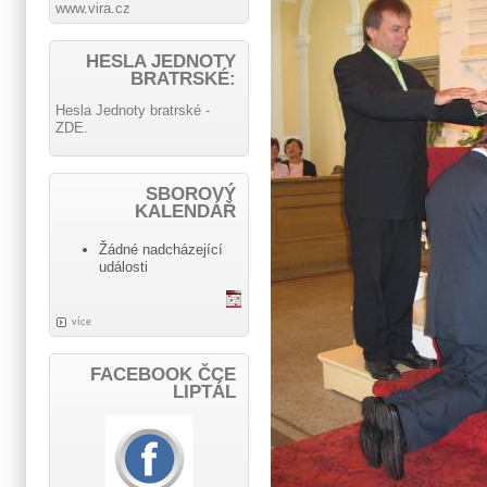
www.vira.cz
HESLA JEDNOTY
BRATRSKÉ:
Hesla Jednoty bratrské -
ZDE.
SBOROVÝ
KALENDÁŘ
Žádné nadcházející
události
více
FACEBOOK ČCE
LIPTÁL