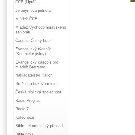
ČCE (Liptál)
Jeronýmova jednota
Mládež ČCE
Mládež Východomoravského
seniorátu
Časopis Český bratr
Evangelický týdeník
(Kostnické jiskry)
Evangelický časopis pro
mládež Bratrstvo
Nakladatelství Kalich
Brněnská tisková misie
Česká biblická společnost
Radio Proglas
Radio 7
Katecheze
Bible - ekumenický překlad
Bible hrou