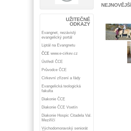
NEJNOVĚJŠ
UŽITEČNÉ
ODKAZY
Evangnet, nezávislý
evangelický portál
Liptál na Evangnetu
ČCE
www.e-cirkev.cz
Ústředí ČCE
Průvodce ČCE
Církevní zřízení a řády
Evangelická teologická
fakulta
Diakonie ČCE
Diakonie ČCE Vsetín
Diakonie Hospic Citadela Val.
Meziříčí
Východomoravský seniorát