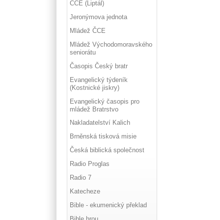
ČCE (Liptál)
Jeronýmova jednota
Mládež ČCE
Mládež Východomoravského
seniorátu
Časopis Český bratr
Evangelický týdeník
(Kostnické jiskry)
Evangelický časopis pro
mládež Bratrstvo
Nakladatelství Kalich
Brněnská tisková misie
Česká biblická společnost
Radio Proglas
Radio 7
Katecheze
Bible - ekumenický překlad
Bible hrou