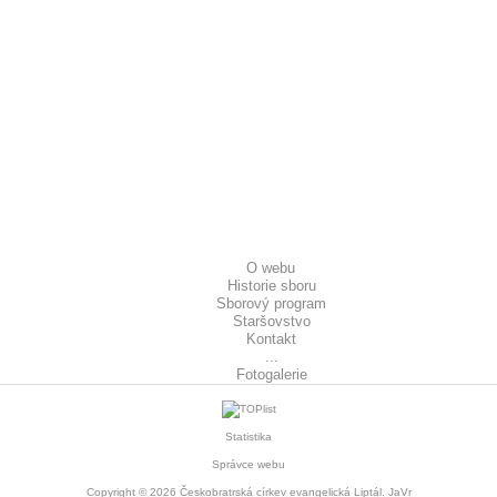
O webu
Historie sboru
Sborový program
Staršovstvo
Kontakt
...
Fotogalerie
Statistika
Správce webu
Copyright © 2026
Českobratrská církev evangelická Liptál
. JaVr