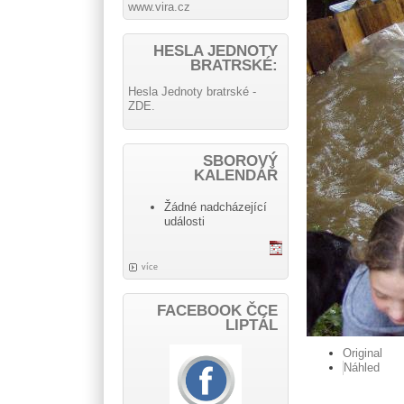
www.vira.cz
HESLA JEDNOTY
BRATRSKÉ:
Hesla Jednoty bratrské -
ZDE.
SBOROVÝ
KALENDÁŘ
Žádné nadcházející
události
více
FACEBOOK ČCE
LIPTÁL
Original
Náhled