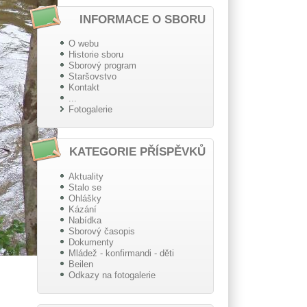
INFORMACE O SBORU
O webu
Historie sboru
Sborový program
Staršovstvo
Kontakt
...
Fotogalerie
KATEGORIE PŘÍSPĚVKŮ
Aktuality
Stalo se
Ohlášky
Kázání
Nabídka
Sborový časopis
Dokumenty
Mládež - konfirmandi - děti
Beilen
Odkazy na fotogalerie