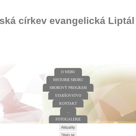
ská církev evangelická Liptál
O WEBU
HISTORIE SBORU
SBOROVÝ PROGRAM
STARŠOVSTVO
KONTAKT
...
FOTOGALERIE
Aktuality
Stalo se