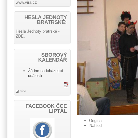
www.vira.cz
HESLA JEDNOTY
BRATRSKÉ:
Hesla Jednoty bratrské -
ZDE.
SBOROVÝ
KALENDÁŘ
Žádné nadcházející
události
více
FACEBOOK ČCE
LIPTÁL
Original
Náhled