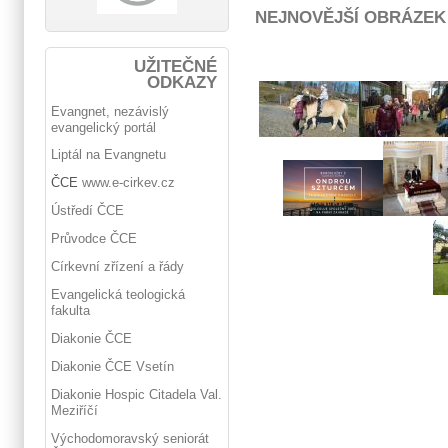
NEJNOVĚJŠÍ OBRÁZEK
UŽITEČNÉ
ODKAZY
Evangnet, nezávislý
evangelický portál
Liptál na Evangnetu
ČCE
www.e-cirkev.cz
Ústředí ČCE
Průvodce ČCE
Církevní zřízení a řády
Evangelická teologická
fakulta
Diakonie ČCE
Diakonie ČCE Vsetín
Diakonie Hospic Citadela Val.
Meziříčí
Východomoravský seniorát