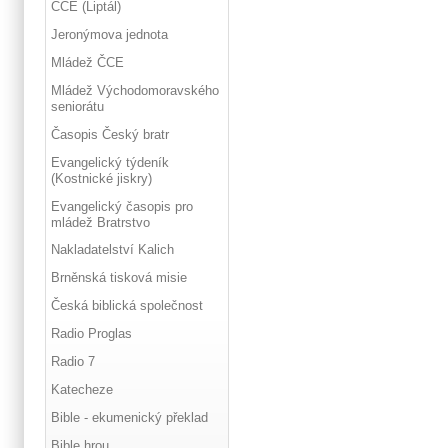
ČCE (Liptál)
Jeronýmova jednota
Mládež ČCE
Mládež Východomoravského
seniorátu
Časopis Český bratr
Evangelický týdeník
(Kostnické jiskry)
Evangelický časopis pro
mládež Bratrstvo
Nakladatelství Kalich
Brněnská tisková misie
Česká biblická společnost
Radio Proglas
Radio 7
Katecheze
Bible - ekumenický překlad
Bible hrou