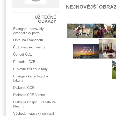
NEJNOVĚJŠÍ OBRÁ
UŽITEČNÉ
ODKAZY
Evangnet, nezávislý
evangelický portál
Liptál na Evangnetu
ČCE
www.e-cirkev.cz
Ústředí ČCE
Průvodce ČCE
Církevní zřízení a řády
Evangelická teologická
fakulta
Diakonie ČCE
Diakonie ČCE Vsetín
Diakonie Hospic Citadela Val.
Meziříčí
Východomoravský seniorát