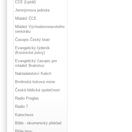
ČCE (Liptál)
Jeronýmova jednota
Mládež ČCE
Mládež Východomoravského
seniorátu
Časopis Český bratr
Evangelický týdeník
(Kostnické jiskry)
Evangelický časopis pro
mládež Bratrstvo
Nakladatelství Kalich
Brněnská tisková misie
Česká biblická společnost
Radio Proglas
Radio 7
Katecheze
Bible - ekumenický překlad
Bible hrou