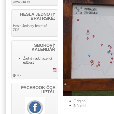
www.vira.cz
HESLA JEDNOTY
BRATRSKÉ:
Hesla Jednoty bratrské -
ZDE.
SBOROVÝ
KALENDÁŘ
Žádné nadcházející
události
více
FACEBOOK ČCE
LIPTÁL
Original
Náhled