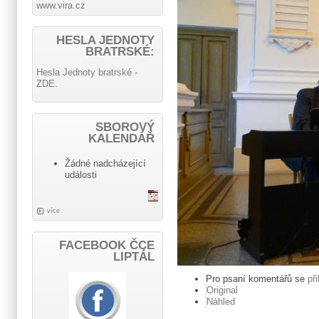
www.vira.cz
HESLA JEDNOTY
BRATRSKÉ:
Hesla Jednoty bratrské -
ZDE.
SBOROVÝ
KALENDÁŘ
Žádné nadcházející
události
více
FACEBOOK ČCE
LIPTÁL
Pro psaní komentářů se
př
Original
Náhled