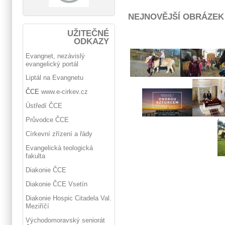
NEJNOVĚJŠÍ OBRÁZEK
UŽITEČNÉ
ODKAZY
Evangnet, nezávislý
evangelický portál
Liptál na Evangnetu
ČCE
www.e-cirkev.cz
Ústředí ČCE
Průvodce ČCE
Církevní zřízení a řády
Evangelická teologická
fakulta
Diakonie ČCE
Diakonie ČCE Vsetín
Diakonie Hospic Citadela Val.
Meziříčí
Východomoravský seniorát