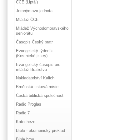
ČCE (Liptál)
Jeronýmova jednota
Mládež ČCE
Mládež Východomoravského
seniorátu
Časopis Český bratr
Evangelický týdeník
(Kostnické jiskry)
Evangelický časopis pro
mládež Bratrstvo
Nakladatelství Kalich
Brněnská tisková misie
Česká biblická společnost
Radio Proglas
Radio 7
Katecheze
Bible - ekumenický překlad
Bible hrou