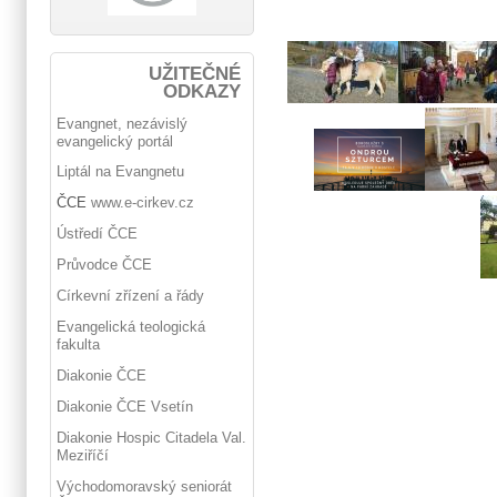
UŽITEČNÉ
ODKAZY
Evangnet, nezávislý
evangelický portál
Liptál na Evangnetu
ČCE
www.e-cirkev.cz
Ústředí ČCE
Průvodce ČCE
Církevní zřízení a řády
Evangelická teologická
fakulta
Diakonie ČCE
Diakonie ČCE Vsetín
Diakonie Hospic Citadela Val.
Meziříčí
Východomoravský seniorát