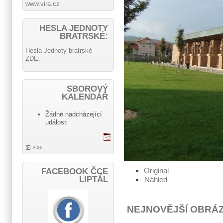
www.vira.cz
HESLA JEDNOTY
BRATRSKÉ:
Hesla Jednoty bratrské -
ZDE.
SBOROVÝ
KALENDÁŘ
Žádné nadcházející
události
více
Original
FACEBOOK ČCE
LIPTÁL
Náhled
NEJNOVĚJŠÍ OBRÁ