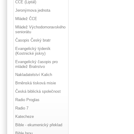
ČCE (Liptál)
Jeronýmova jednota
Mládež ČCE
Mládež Východomoravského
seniorátu
Časopis Český bratr
Evangelický týdeník
(Kostnické jiskry)
Evangelický časopis pro
mládež Bratrstvo
Nakladatelství Kalich
Brněnská tisková misie
Česká biblická společnost
Radio Proglas
Radio 7
Katecheze
Bible - ekumenický překlad
Bible hrou