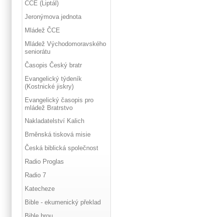
ČCE (Liptál)
Jeronýmova jednota
Mládež ČCE
Mládež Východomoravského
seniorátu
Časopis Český bratr
Evangelický týdeník
(Kostnické jiskry)
Evangelický časopis pro
mládež Bratrstvo
Nakladatelství Kalich
Brněnská tisková misie
Česká biblická společnost
Radio Proglas
Radio 7
Katecheze
Bible - ekumenický překlad
Bible hrou