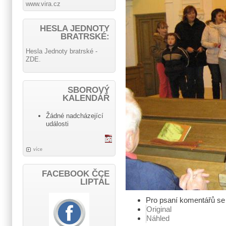
www.vira.cz
HESLA JEDNOTY
BRATRSKÉ:
Hesla Jednoty bratrské -
ZDE.
SBOROVÝ
KALENDÁŘ
Žádné nadcházející
události
více
FACEBOOK ČCE
LIPTÁL
Pro psaní komentářů s
Original
Náhled