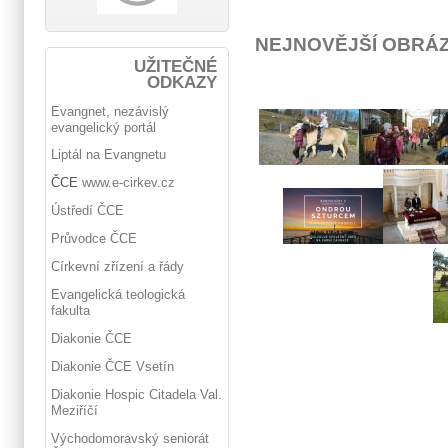
NEJNOVĚJŠÍ OBRÁ
UŽITEČNÉ
ODKAZY
Evangnet, nezávislý
evangelický portál
Liptál na Evangnetu
ČCE
www.e-cirkev.cz
Ústředí ČCE
Průvodce ČCE
Církevní zřízení a řády
Evangelická teologická
fakulta
Diakonie ČCE
Diakonie ČCE Vsetín
Diakonie Hospic Citadela Val.
Meziříčí
Východomoravský seniorát