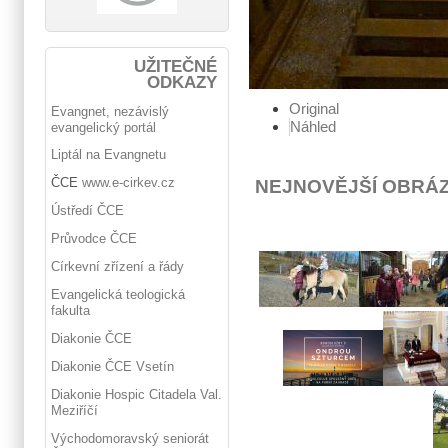
UŽITEČNÉ
ODKAZY
Original
Evangnet, nezávislý
Náhled
evangelický portál
Liptál na Evangnetu
ČCE
www.e-cirkev.cz
NEJNOVĚJŠÍ OBRÁ
Ústředí ČCE
Průvodce ČCE
Církevní zřízení a řády
Evangelická teologická
fakulta
Diakonie ČCE
Diakonie ČCE Vsetín
Diakonie Hospic Citadela Val.
Meziříčí
Východomoravský seniorát