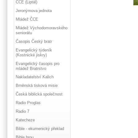
ČCE (Liptál)
Jeronýmova jednota
Mládež ČCE
Mládež Východomoravského
seniorátu
Časopis Český bratr
Evangelický týdeník
(Kostnické jiskry)
Evangelický časopis pro
mládež Bratrstvo
Nakladatelství Kalich
Brněnská tisková misie
Česká biblická společnost
Radio Proglas
Radio 7
Katecheze
Bible - ekumenický překlad
Bible hrou