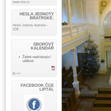
www.vira.cz
HESLA JEDNOTY
BRATRSKÉ:
Hesla Jednoty bratrské -
ZDE.
SBOROVÝ
KALENDÁŘ
Žádné nadcházející
události
více
FACEBOOK ČCE
LIPTÁL