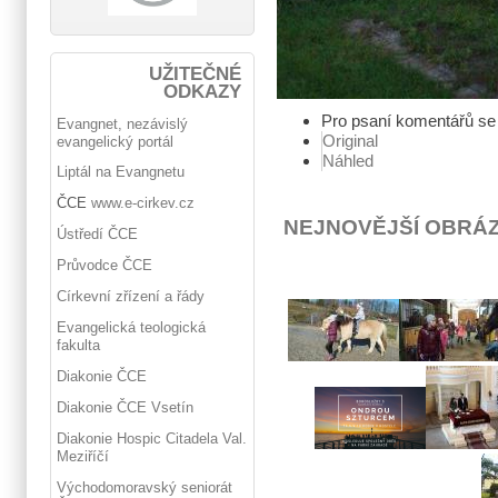
UŽITEČNÉ
ODKAZY
Pro psaní komentářů s
Evangnet, nezávislý
Original
evangelický portál
Náhled
Liptál na Evangnetu
ČCE
www.e-cirkev.cz
NEJNOVĚJŠÍ OBRÁ
Ústředí ČCE
Průvodce ČCE
Církevní zřízení a řády
Evangelická teologická
fakulta
Diakonie ČCE
Diakonie ČCE Vsetín
Diakonie Hospic Citadela Val.
Meziříčí
Východomoravský seniorát