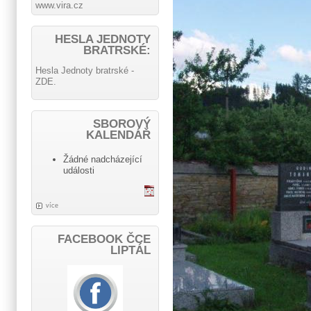
www.vira.cz
HESLA JEDNOTY
BRATRSKÉ:
Hesla Jednoty bratrské -
ZDE.
SBOROVÝ
KALENDÁŘ
Žádné nadcházející
události
více
FACEBOOK ČCE
LIPTÁL