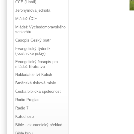
ČCE (Liptál)
Jeronýmova jednota
Mládež ČCE
Mládež Východomoravského
seniorátu
Časopis Český bratr
Evangelický týdeník
(Kostnické jiskry)
Evangelický časopis pro
mládež Bratrstvo
Nakladatelství Kalich
Brněnská tisková misie
Česká biblická společnost
Radio Proglas
Radio 7
Katecheze
Bible - ekumenický překlad
Bible hrou