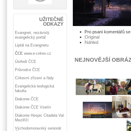
UŽITEČNÉ
ODKAZY
Pro psaní komentářů s
Evangnet, nezávislý
Original
evangelický portál
Náhled
Liptál na Evangnetu
ČCE
www.e-cirkev.cz
NEJNOVĚJŠÍ OBRÁ
Ústředí ČCE
Průvodce ČCE
Církevní zřízení a řády
Evangelická teologická
fakulta
Diakonie ČCE
Diakonie ČCE Vsetín
Diakonie Hospic Citadela Val.
Meziříčí
Východomoravský seniorát