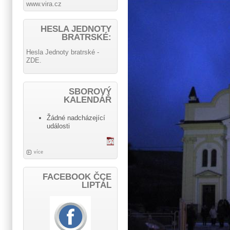
www.vira.cz
HESLA JEDNOTY
BRATRSKÉ:
Hesla Jednoty bratrské -
ZDE.
SBOROVÝ
KALENDÁŘ
Žádné nadcházející
události
více
FACEBOOK ČCE
LIPTÁL