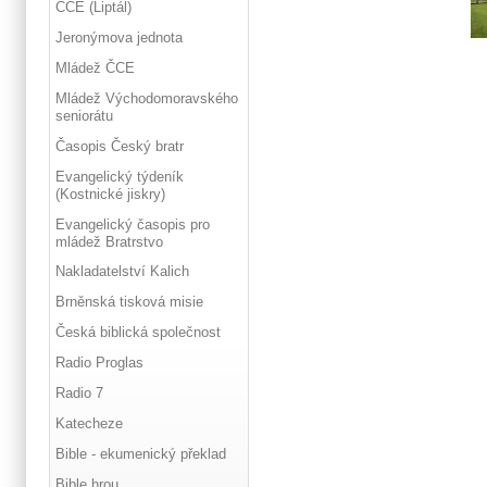
ČCE (Liptál)
Jeronýmova jednota
Mládež ČCE
Mládež Východomoravského
seniorátu
Časopis Český bratr
Evangelický týdeník
(Kostnické jiskry)
Evangelický časopis pro
mládež Bratrstvo
Nakladatelství Kalich
Brněnská tisková misie
Česká biblická společnost
Radio Proglas
Radio 7
Katecheze
Bible - ekumenický překlad
Bible hrou