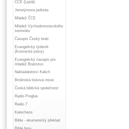
ČCE (Liptál)
Jeronýmova jednota
Mládež ČCE
Mládež Východomoravského
seniorátu
Časopis Český bratr
Evangelický týdeník
(Kostnické jiskry)
Evangelický časopis pro
mládež Bratrstvo
Nakladatelství Kalich
Brněnská tisková misie
Česká biblická společnost
Radio Proglas
Radio 7
Katecheze
Bible - ekumenický překlad
Bible hrou