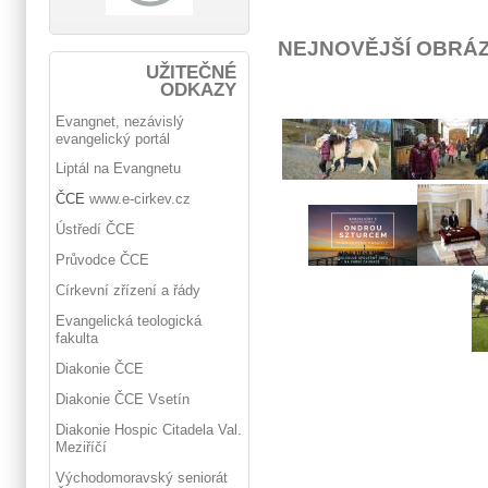
NEJNOVĚJŠÍ OBRÁ
UŽITEČNÉ
ODKAZY
Evangnet, nezávislý
evangelický portál
Liptál na Evangnetu
ČCE
www.e-cirkev.cz
Ústředí ČCE
Průvodce ČCE
Církevní zřízení a řády
Evangelická teologická
fakulta
Diakonie ČCE
Diakonie ČCE Vsetín
Diakonie Hospic Citadela Val.
Meziříčí
Východomoravský seniorát