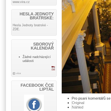
www.vira.cz
HESLA JEDNOTY
BRATRSKÉ:
Hesla Jednoty bratrské -
ZDE.
SBOROVÝ
KALENDÁŘ
Žádné nadcházející
události
více
FACEBOOK ČCE
LIPTÁL
Pro psaní komentářů s
Original
Náhled