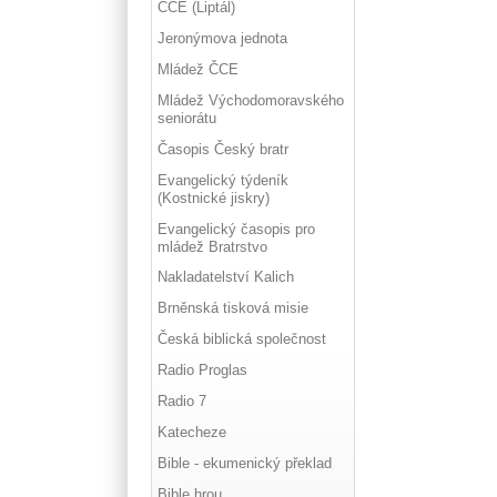
ČCE (Liptál)
Jeronýmova jednota
Mládež ČCE
Mládež Východomoravského
seniorátu
Časopis Český bratr
Evangelický týdeník
(Kostnické jiskry)
Evangelický časopis pro
mládež Bratrstvo
Nakladatelství Kalich
Brněnská tisková misie
Česká biblická společnost
Radio Proglas
Radio 7
Katecheze
Bible - ekumenický překlad
Bible hrou