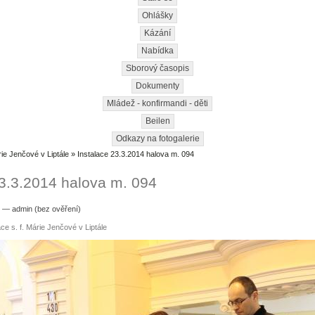
Ohlášky
Kázání
Nabídka
Sborový časopis
Dokumenty
Mládež - konfirmandi - děti
Beilen
Odkazy na fotogalerie
rie Jenčové v Liptále
» Instalace 23.3.2014 halova m. 094
23.3.2014 halova m. 094
0 — admin (bez ověření)
ce s. f. Márie Jenčové v Liptále