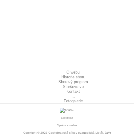
O webu
Historie sboru
Sborový program
Staršovstvo
Kontakt
...
Fotogalerie
Statistika
Správce webu
Copyright © 2026
Českobratrská církev evangelická Liptál
. JaVr