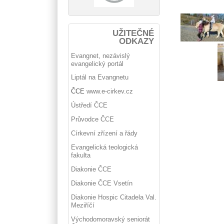
UŽITEČNÉ
ODKAZY
Evangnet, nezávislý
evangelický portál
Liptál na Evangnetu
ČCE
www.e-cirkev.cz
Ústředí ČCE
Průvodce ČCE
Církevní zřízení a řády
Evangelická teologická
fakulta
Diakonie ČCE
Diakonie ČCE Vsetín
Diakonie Hospic Citadela Val.
Meziříčí
Východomoravský seniorát