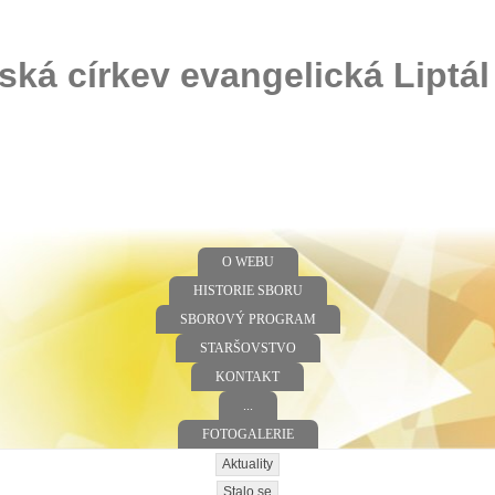
ská církev evangelická Liptál
O WEBU
HISTORIE SBORU
SBOROVÝ PROGRAM
STARŠOVSTVO
KONTAKT
...
FOTOGALERIE
Aktuality
Stalo se