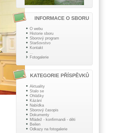
INFORMACE O SBORU
O webu
Historie sboru
Sborový program
Staršovstvo
Kontakt
...
Fotogalerie
KATEGORIE PŘÍSPĚVKŮ
Aktuality
Stalo se
Ohlášky
Kázání
Nabídka
Sborový časopis
Dokumenty
Mládež - konfirmandi - děti
Beilen
Odkazy na fotogalerie