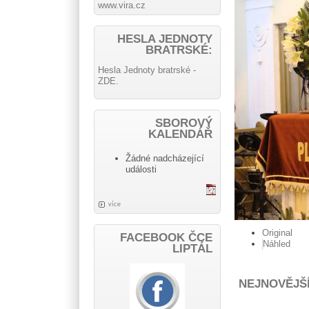
www.vira.cz
HESLA JEDNOTY
BRATRSKÉ:
Hesla Jednoty bratrské -
ZDE.
SBOROVÝ
KALENDÁŘ
Žádné nadcházející
události
více
Original
FACEBOOK ČCE
Náhled
LIPTÁL
NEJNOVĚJŠ