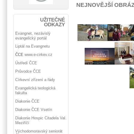
NEJNOVĚJŠÍ OBRÁ
UŽITEČNÉ
ODKAZY
Evangnet, nezávislý
evangelický portál
Liptál na Evangnetu
ČCE
www.e-cirkev.cz
Ústředí ČCE
Průvodce ČCE
Církevní zřízení a řády
Evangelická teologická
fakulta
Diakonie ČCE
Diakonie ČCE Vsetín
Diakonie Hospic Citadela Val.
Meziříčí
Východomoravský seniorát