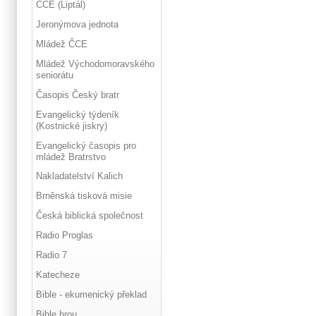
ČCE (Liptál)
Jeronýmova jednota
Mládež ČCE
Mládež Východomoravského
seniorátu
Časopis Český bratr
Evangelický týdeník
(Kostnické jiskry)
Evangelický časopis pro
mládež Bratrstvo
Nakladatelství Kalich
Brněnská tisková misie
Česká biblická společnost
Radio Proglas
Radio 7
Katecheze
Bible - ekumenický překlad
Bible hrou