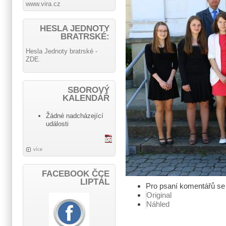
www.vira.cz
HESLA JEDNOTY
BRATRSKÉ:
Hesla Jednoty bratrské -
ZDE.
SBOROVÝ
KALENDÁŘ
Žádné nadcházející
události
více
FACEBOOK ČCE
LIPTÁL
Pro psaní komentářů s
Original
Náhled