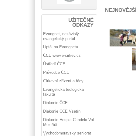
NEJNOVĚJŠ
UŽITEČNÉ
ODKAZY
Evangnet, nezávislý
evangelický portál
Liptál na Evangnetu
ČCE
www.e-cirkev.cz
Ústředí ČCE
Průvodce ČCE
Církevní zřízení a řády
Evangelická teologická
fakulta
Diakonie ČCE
Diakonie ČCE Vsetín
Diakonie Hospic Citadela Val.
Meziříčí
Východomoravský seniorát