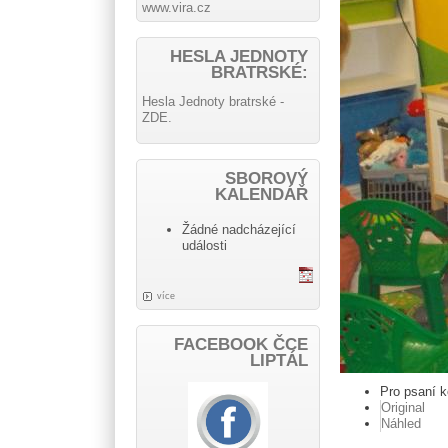
www.vira.cz
HESLA JEDNOTY
BRATRSKÉ:
Hesla Jednoty bratrské -
ZDE.
SBOROVÝ
KALENDÁŘ
Žádné nadcházející
události
více
FACEBOOK ČCE
LIPTÁL
Pro psaní 
Original
Náhled