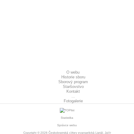
O webu
Historie sboru
Sborový program
Staršovstvo
Kontakt
...
Fotogalerie
Statistika
Správce webu
Copyright © 2026
Českobratrská církev evangelická Liptál
. JaVr