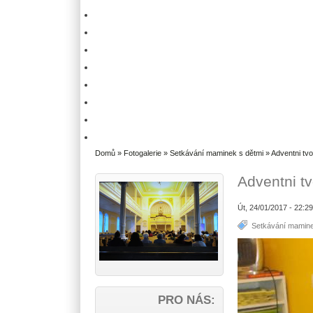
Domů
»
Fotogalerie
»
Setkávání maminek s dětmi
» Adventni tvo
Adventni t
Út, 24/01/2017 - 22:2
Setkávání mamine
PRO NÁS: