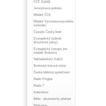
ČCE (Liptál)
Jeronýmova jednota
Mládež ČCE
Mládež Východomoravského
seniorátu
Časopis Český bratr
Evangelický týdeník
(Kostnické jiskry)
Evangelický časopis pro
mládež Bratrstvo
Nakladatelství Kalich
Brněnská tisková misie
Česká biblická společnost
Radio Proglas
Radio 7
Katecheze
Bible - ekumenický překlad
Bible hrou