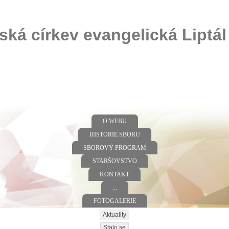
ská církev evangelická Liptál
O WEBU
HISTORIE SBORU
SBOROVÝ PROGRAM
STARŠOVSTVO
KONTAKT
...
FOTOGALERIE
Aktuality
Stalo se