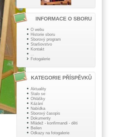
INFORMACE O SBORU
O webu
Historie sboru
Sborový program
Staršovstvo
Kontakt
...
Fotogalerie
KATEGORIE PŘÍSPĚVKŮ
Aktuality
Stalo se
Ohlášky
Kázání
Nabídka
Sborový časopis
Dokumenty
Mládež - konfirmandi - děti
Beilen
Odkazy na fotogalerie