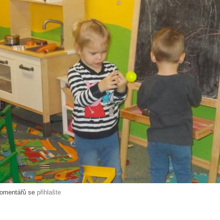
komentářů se
přihlašte