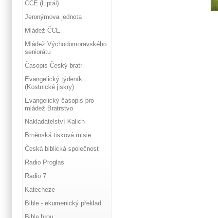
ČCE (Liptál)
Jeronýmova jednota
Mládež ČCE
Mládež Východomoravského
seniorátu
Časopis Český bratr
Evangelický týdeník
(Kostnické jiskry)
Evangelický časopis pro
mládež Bratrstvo
Nakladatelství Kalich
Brněnská tisková misie
Česká biblická společnost
Radio Proglas
Radio 7
Katecheze
Bible - ekumenický překlad
Bible hrou