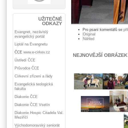
UŽITEČNÉ
ODKAZY
Pro psaní komentářů se
př
Evangnet, nezávislý
Original
evangelický portál
Náhled
Liptál na Evangnetu
ČCE
www.e-cirkev.cz
NEJNOVĚJŠÍ OBRÁZEK
Ústředí ČCE
Průvodce ČCE
Církevní zřízení a řády
Evangelická teologická
fakulta
Diakonie ČCE
Diakonie ČCE Vsetín
Diakonie Hospic Citadela Val.
Meziříčí
Východomoravský seniorát