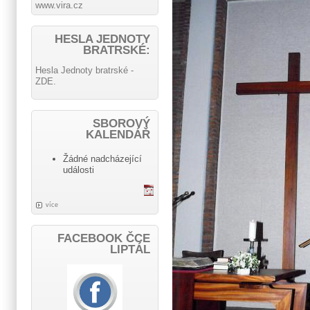
www.vira.cz
HESLA JEDNOTY
BRATRSKÉ:
Hesla Jednoty bratrské -
ZDE.
SBOROVÝ
KALENDÁŘ
Žádné nadcházející
události
více
FACEBOOK ČCE
LIPTÁL