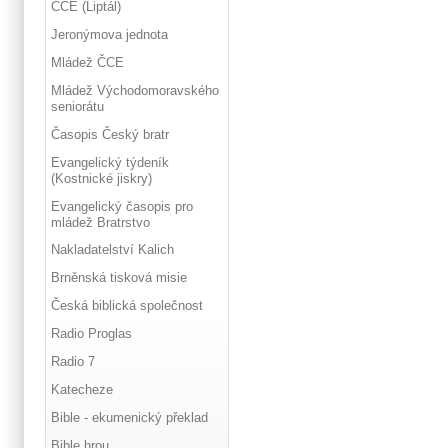
ČCE (Liptál)
Jeronýmova jednota
Mládež ČCE
Mládež Východomoravského
seniorátu
Časopis Český bratr
Evangelický týdeník
(Kostnické jiskry)
Evangelický časopis pro
mládež Bratrstvo
Nakladatelství Kalich
Brněnská tisková misie
Česká biblická společnost
Radio Proglas
Radio 7
Katecheze
Bible - ekumenický překlad
Bible hrou