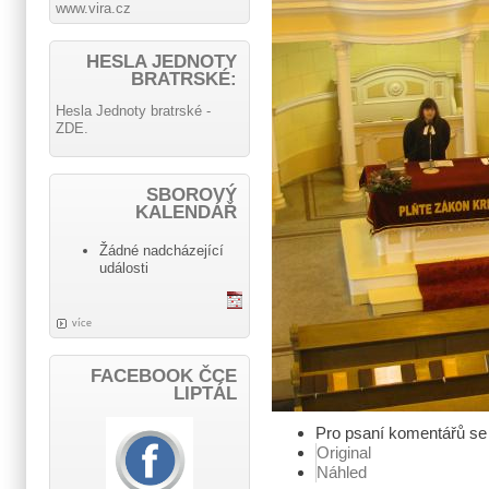
www.vira.cz
HESLA JEDNOTY
BRATRSKÉ:
Hesla Jednoty bratrské -
ZDE.
SBOROVÝ
KALENDÁŘ
Žádné nadcházející
události
více
FACEBOOK ČCE
LIPTÁL
Pro psaní komentářů s
Original
Náhled