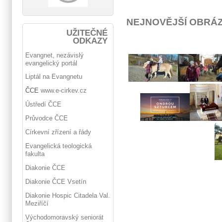
NEJNOVĚJŠÍ OBRÁ
UŽITEČNÉ
ODKAZY
Evangnet, nezávislý
evangelický portál
Liptál na Evangnetu
ČCE
www.e-cirkev.cz
Ústředí ČCE
Průvodce ČCE
Církevní zřízení a řády
Evangelická teologická
fakulta
Diakonie ČCE
Diakonie ČCE Vsetín
Diakonie Hospic Citadela Val.
Meziříčí
Východomoravský seniorát