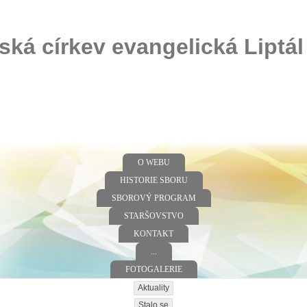
ská církev evangelická Liptál
O WEBU
HISTORIE SBORU
SBOROVÝ PROGRAM
STARŠOVSTVO
KONTAKT
...
FOTOGALERIE
Aktuality
Stalo se