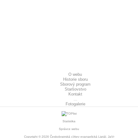
O webu
Historie sboru
Sborový program
Staršovstvo
Kontakt
...
Fotogalerie
Statistika
Správce webu
Copyright © 2026
Českobratrská církev evangelická Liptál
. JaVr