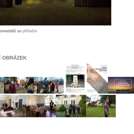
komentářů se
přihlašte
Í OBRÁZEK