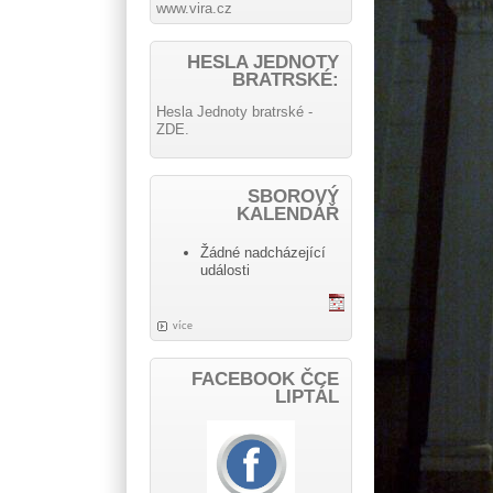
www.vira.cz
HESLA JEDNOTY
BRATRSKÉ:
Hesla Jednoty bratrské -
ZDE.
SBOROVÝ
KALENDÁŘ
Žádné nadcházející
události
více
FACEBOOK ČCE
LIPTÁL