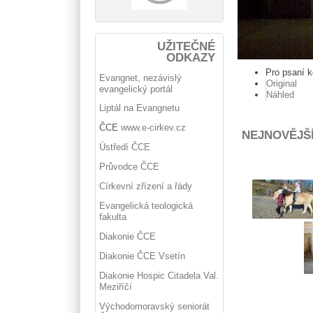
UŽITEČNÉ
ODKAZY
Pro psaní 
Evangnet, nezávislý
Original
evangelický portál
Náhled
Liptál na Evangnetu
ČCE
www.e-cirkev.cz
NEJNOVĚJŠ
Ústředí ČCE
Průvodce ČCE
Církevní zřízení a řády
Evangelická teologická
fakulta
Diakonie ČCE
Diakonie ČCE Vsetín
Diakonie Hospic Citadela Val.
Meziříčí
Východomoravský seniorát