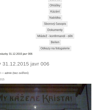
Ohlášky
Kázání
Nabídka
Sborový časopis
Dokumenty
Mládež - konfirmandi - děti
Beilen
Odkazy na fotogalerie
sluzby 31.12.2015 javr 006
 31.12.2015 javr 006
8 — admin (bez ověření)
2015