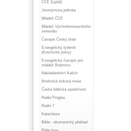
ČCE (Liptál)
Jeronýmova jednota
Mládež ČCE
Mládež Východomoravského
seniorátu
Časopis Český bratr
Evangelický týdeník
(Kostnické jiskry)
Evangelický časopis pro
mládež Bratrstvo
Nakladatelství Kalich
Brněnská tisková misie
Česká biblická společnost
Radio Proglas
Radio 7
Katecheze
Bible - ekumenický překlad
Bible hrou