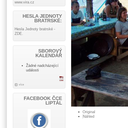
www.vira.cz
HESLA JEDNOTY
BRATRSKÉ:
Hesla Jednoty bratrské -
ZDE.
SBOROVÝ
KALENDÁŘ
Žádné nadcházející
události
více
FACEBOOK ČCE
LIPTÁL
Original
Náhled