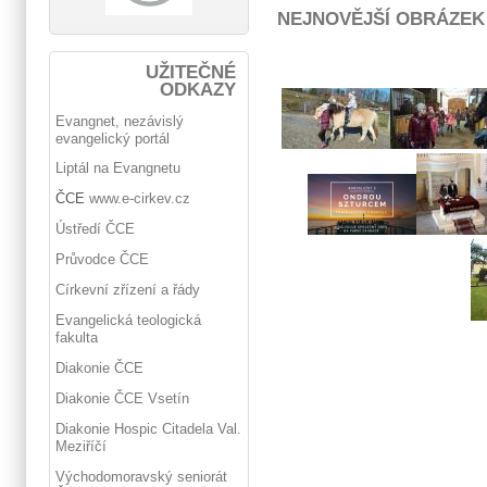
NEJNOVĚJŠÍ OBRÁZEK
UŽITEČNÉ
ODKAZY
Evangnet, nezávislý
evangelický portál
Liptál na Evangnetu
ČCE
www.e-cirkev.cz
Ústředí ČCE
Průvodce ČCE
Církevní zřízení a řády
Evangelická teologická
fakulta
Diakonie ČCE
Diakonie ČCE Vsetín
Diakonie Hospic Citadela Val.
Meziříčí
Východomoravský seniorát