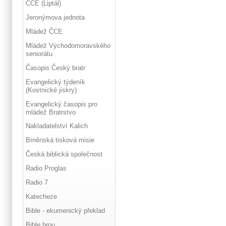
ČCE (Liptál)
Jeronýmova jednota
Mládež ČCE
Mládež Východomoravského
seniorátu
Časopis Český bratr
Evangelický týdeník
(Kostnické jiskry)
Evangelický časopis pro
mládež Bratrstvo
Nakladatelství Kalich
Brněnská tisková misie
Česká biblická společnost
Radio Proglas
Radio 7
Katecheze
Bible - ekumenický překlad
Bible hrou