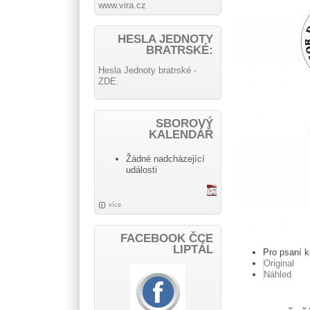
www.vira.cz
HESLA JEDNOTY
BRATRSKÉ:
Hesla Jednoty bratrské -
ZDE.
SBOROVÝ
KALENDÁŘ
Žádné nadcházející
události
více
FACEBOOK ČCE
LIPTÁL
Pro psaní 
Original
Náhled