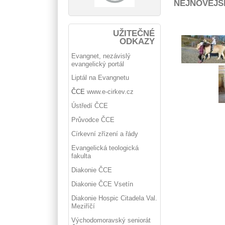
NEJNOVĚJŠ
UŽITEČNÉ
ODKAZY
Evangnet, nezávislý
evangelický portál
Liptál na Evangnetu
ČCE
www.e-cirkev.cz
Ústředí ČCE
Průvodce ČCE
Církevní zřízení a řády
Evangelická teologická
fakulta
Diakonie ČCE
Diakonie ČCE Vsetín
Diakonie Hospic Citadela Val.
Meziříčí
Východomoravský seniorát