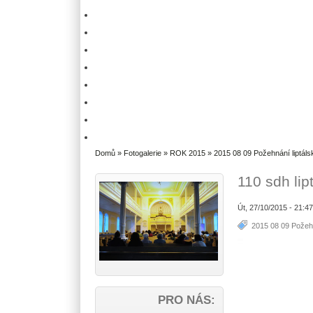
Domů
»
Fotogalerie
»
ROK 2015
»
2015 08 09 Požehnání liptál
110 sdh lip
Út, 27/10/2015 - 21:4
2015 08 09 Požeh
PRO NÁS: