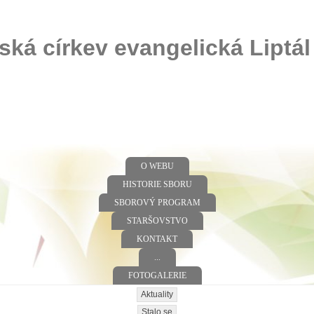
ská církev evangelická Liptál
O WEBU
HISTORIE SBORU
SBOROVÝ PROGRAM
STARŠOVSTVO
KONTAKT
...
FOTOGALERIE
Aktuality
Stalo se