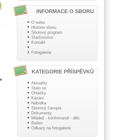
INFORMACE O SBORU
O webu
Historie sboru
Sborový program
Staršovstvo
Kontakt
...
Fotogalerie
KATEGORIE PŘÍSPĚVKŮ
Aktuality
Stalo se
Ohlášky
Kázání
Nabídka
Sborový časopis
Dokumenty
Mládež - konfirmandi - děti
Beilen
Odkazy na fotogalerie