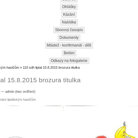
Ohlášky
Kázání
Nabídka
Sborový časopis
Dokumenty
Mládež - konfirmandi - děti
Beilen
Odkazy na fotogalerie
ským hasičům
» 110 sdh liptal 15.8.2015 brozura titulka
tal 15.8.2015 brozura titulka
7 — admin (bez ověření)
nání liptálským hasičům