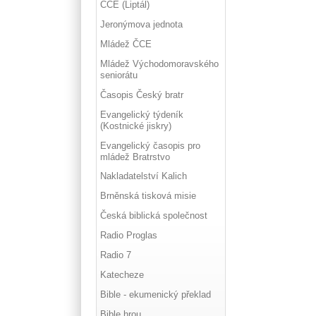
ČCE (Liptál)
Jeronýmova jednota
Mládež ČCE
Mládež Východomoravského
seniorátu
Časopis Český bratr
Evangelický týdeník
(Kostnické jiskry)
Evangelický časopis pro
mládež Bratrstvo
Nakladatelství Kalich
Brněnská tisková misie
Česká biblická společnost
Radio Proglas
Radio 7
Katecheze
Bible - ekumenický překlad
Bible hrou