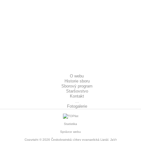
O webu
Historie sboru
Sborový program
Staršovstvo
Kontakt
...
Fotogalerie
Statistika
Správce webu
Copyright © 2026
Českobratrská církev evangelická Liptál
. JaVr