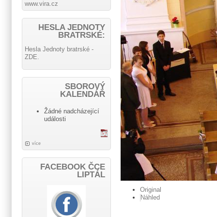
www.vira.cz
HESLA JEDNOTY
BRATRSKÉ:
Hesla Jednoty bratrské -
ZDE.
SBOROVÝ
KALENDÁŘ
Žádné nadcházející
události
více
FACEBOOK ČCE
LIPTÁL
Original
Náhled