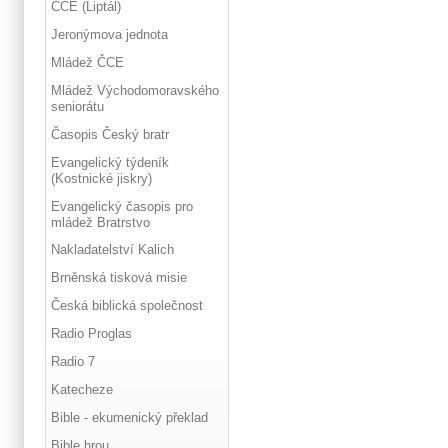
ČCE (Liptál)
Jeronýmova jednota
Mládež ČCE
Mládež Východomoravského
seniorátu
Časopis Český bratr
Evangelický týdeník
(Kostnické jiskry)
Evangelický časopis pro
mládež Bratrstvo
Nakladatelství Kalich
Brněnská tisková misie
Česká biblická společnost
Radio Proglas
Radio 7
Katecheze
Bible - ekumenický překlad
Bible hrou