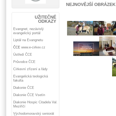
NEJNOVĚJŠÍ OBRÁZEK
UŽITEČNÉ
ODKAZY
Evangnet, nezávislý
evangelický portál
Liptál na Evangnetu
ČCE
www.e-cirkev.cz
Ústředí ČCE
Průvodce ČCE
Církevní zřízení a řády
Evangelická teologická
fakulta
Diakonie ČCE
Diakonie ČCE Vsetín
Diakonie Hospic Citadela Val.
Meziříčí
Východomoravský seniorát