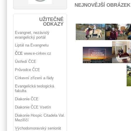
NEJNOVĚJŠÍ OBRÁZEK
UŽITEČNÉ
ODKAZY
Evangnet, nezávislý
evangelický portál
Liptál na Evangnetu
ČCE
www.e-cirkev.cz
Ústředí ČCE
Průvodce ČCE
Církevní zřízení a řády
Evangelická teologická
fakulta
Diakonie ČCE
Diakonie ČCE Vsetín
Diakonie Hospic Citadela Val.
Meziříčí
Východomoravský seniorát