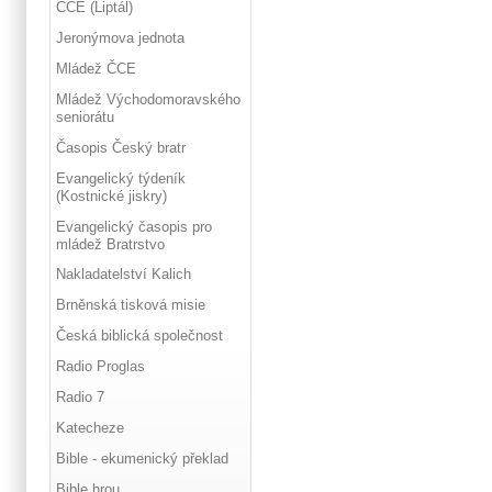
ČCE (Liptál)
Jeronýmova jednota
Mládež ČCE
Mládež Východomoravského
seniorátu
Časopis Český bratr
Evangelický týdeník
(Kostnické jiskry)
Evangelický časopis pro
mládež Bratrstvo
Nakladatelství Kalich
Brněnská tisková misie
Česká biblická společnost
Radio Proglas
Radio 7
Katecheze
Bible - ekumenický překlad
Bible hrou