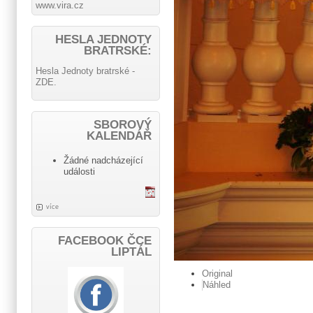
www.vira.cz
HESLA JEDNOTY
BRATRSKÉ:
Hesla Jednoty bratrské -
ZDE.
SBOROVÝ
KALENDÁŘ
Žádné nadcházející
události
více
FACEBOOK ČCE
LIPTÁL
Original
Náhled