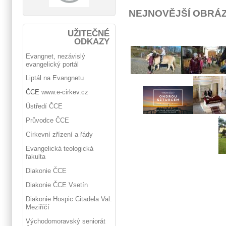
NEJNOVĚJŠÍ OBRÁ
UŽITEČNÉ
ODKAZY
Evangnet, nezávislý
evangelický portál
Liptál na Evangnetu
ČCE
www.e-cirkev.cz
Ústředí ČCE
Průvodce ČCE
Církevní zřízení a řády
Evangelická teologická
fakulta
Diakonie ČCE
Diakonie ČCE Vsetín
Diakonie Hospic Citadela Val.
Meziříčí
Východomoravský seniorát