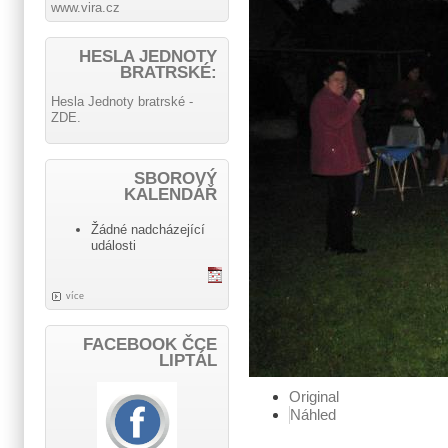
www.vira.cz
HESLA JEDNOTY
BRATRSKÉ:
Hesla Jednoty bratrské -
ZDE.
SBOROVÝ
KALENDÁŘ
Žádné nadcházející
události
více
FACEBOOK ČCE
LIPTÁL
Original
Náhled