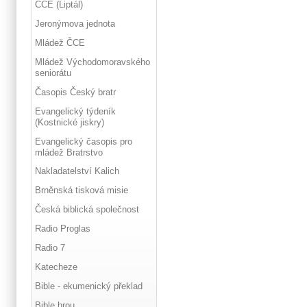
ČCE (Liptál)
Jeronýmova jednota
Mládež ČCE
Mládež Východomoravského
seniorátu
Časopis Český bratr
Evangelický týdeník
(Kostnické jiskry)
Evangelický časopis pro
mládež Bratrstvo
Nakladatelství Kalich
Brněnská tisková misie
Česká biblická společnost
Radio Proglas
Radio 7
Katecheze
Bible - ekumenický překlad
Bible hrou