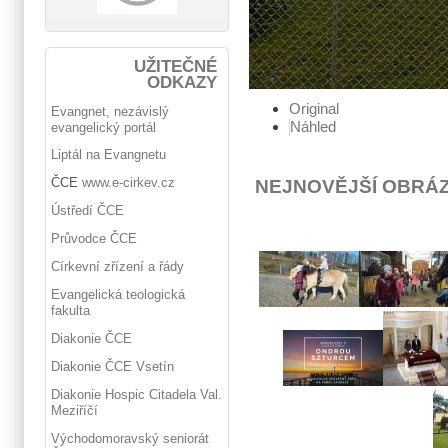
UŽITEČNÉ
ODKAZY
Original
Evangnet, nezávislý
Náhled
evangelický portál
Liptál na Evangnetu
ČCE
www.e-cirkev.cz
NEJNOVĚJŠÍ OBRÁ
Ústředí ČCE
Průvodce ČCE
Církevní zřízení a řády
Evangelická teologická
fakulta
Diakonie ČCE
Diakonie ČCE Vsetín
Diakonie Hospic Citadela Val.
Meziříčí
Východomoravský seniorát