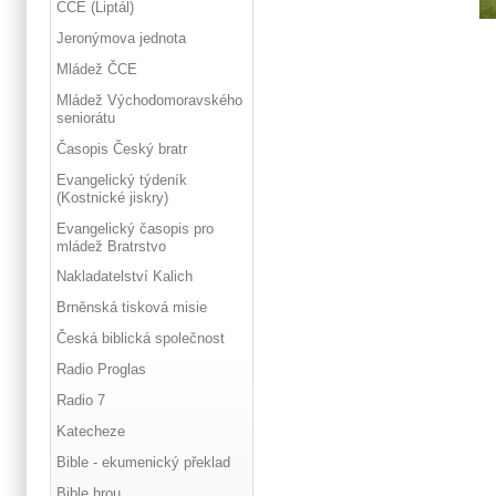
ČCE (Liptál)
Jeronýmova jednota
Mládež ČCE
Mládež Východomoravského
seniorátu
Časopis Český bratr
Evangelický týdeník
(Kostnické jiskry)
Evangelický časopis pro
mládež Bratrstvo
Nakladatelství Kalich
Brněnská tisková misie
Česká biblická společnost
Radio Proglas
Radio 7
Katecheze
Bible - ekumenický překlad
Bible hrou