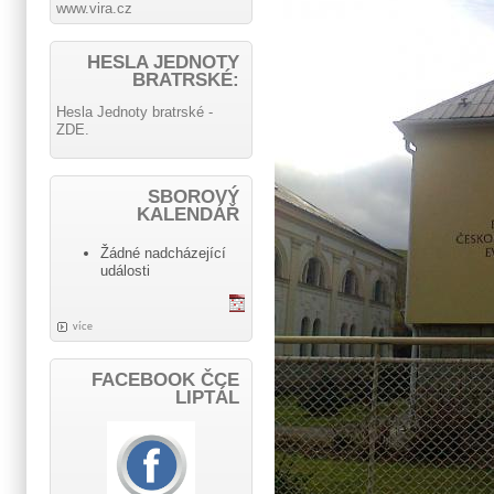
www.vira.cz
HESLA JEDNOTY
BRATRSKÉ:
Hesla Jednoty bratrské -
ZDE.
SBOROVÝ
KALENDÁŘ
Žádné nadcházející
události
více
FACEBOOK ČCE
LIPTÁL