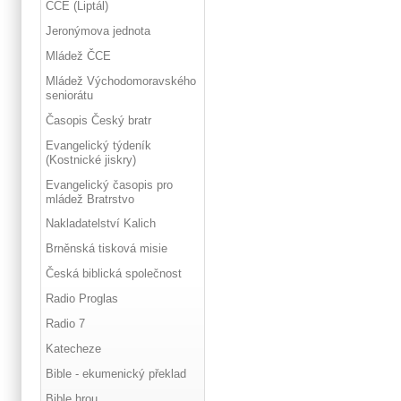
ČCE (Liptál)
Jeronýmova jednota
Mládež ČCE
Mládež Východomoravského
seniorátu
Časopis Český bratr
Evangelický týdeník
(Kostnické jiskry)
Evangelický časopis pro
mládež Bratrstvo
Nakladatelství Kalich
Brněnská tisková misie
Česká biblická společnost
Radio Proglas
Radio 7
Katecheze
Bible - ekumenický překlad
Bible hrou