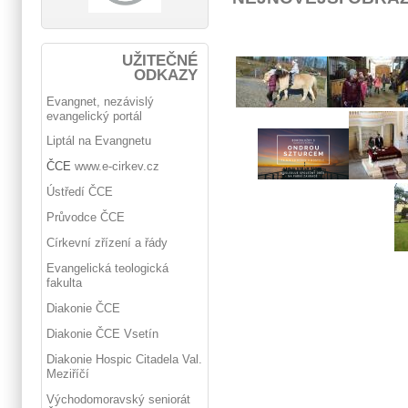
UŽITEČNÉ
ODKAZY
Evangnet, nezávislý
evangelický portál
Liptál na Evangnetu
ČCE
www.e-cirkev.cz
Ústředí ČCE
Průvodce ČCE
Církevní zřízení a řády
Evangelická teologická
fakulta
Diakonie ČCE
Diakonie ČCE Vsetín
Diakonie Hospic Citadela Val.
Meziříčí
Východomoravský seniorát