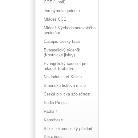
ČCE (Liptál)
Jeronýmova jednota
Mládež ČCE
Mládež Východomoravského
seniorátu
Časopis Český bratr
Evangelický týdeník
(Kostnické jiskry)
Evangelický časopis pro
mládež Bratrstvo
Nakladatelství Kalich
Brněnská tisková misie
Česká biblická společnost
Radio Proglas
Radio 7
Katecheze
Bible - ekumenický překlad
Bible hrou