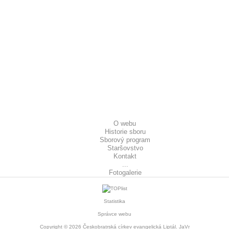
O webu
Historie sboru
Sborový program
Staršovstvo
Kontakt
...
Fotogalerie
Statistika
Správce webu
Copyright © 2026
Českobratrská církev evangelická Liptál
. JaVr