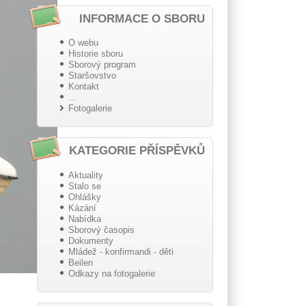
INFORMACE O SBORU
O webu
Historie sboru
Sborový program
Staršovstvo
Kontakt
...
Fotogalerie
KATEGORIE PŘÍSPĚVKŮ
Aktuality
Stalo se
Ohlášky
Kázání
Nabídka
Sborový časopis
Dokumenty
Mládež - konfirmandi - děti
Beilen
Odkazy na fotogalerie