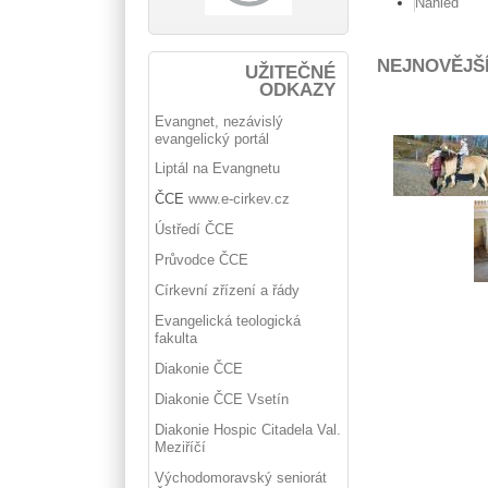
Náhled
NEJNOVĚJŠ
UŽITEČNÉ
ODKAZY
Evangnet, nezávislý
evangelický portál
Liptál na Evangnetu
ČCE
www.e-cirkev.cz
Ústředí ČCE
Průvodce ČCE
Církevní zřízení a řády
Evangelická teologická
fakulta
Diakonie ČCE
Diakonie ČCE Vsetín
Diakonie Hospic Citadela Val.
Meziříčí
Východomoravský seniorát