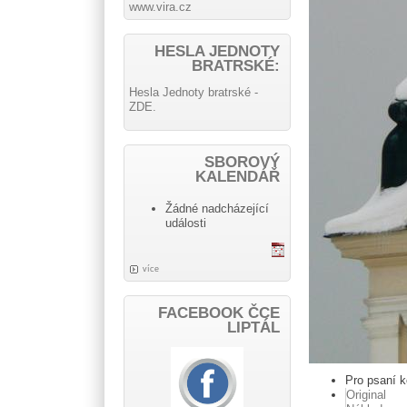
www.vira.cz
HESLA JEDNOTY
BRATRSKÉ:
Hesla Jednoty bratrské -
ZDE.
SBOROVÝ
KALENDÁŘ
Žádné nadcházející
události
více
FACEBOOK ČCE
LIPTÁL
Pro psaní 
Original