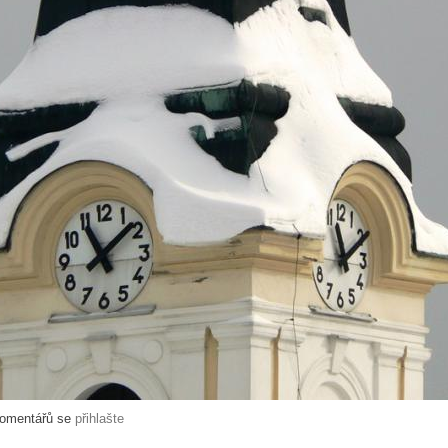
komentářů se
přihlašte