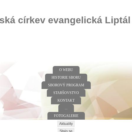
ská církev evangelická Liptál
O WEBU
HISTORIE SBORU
SBOROVÝ PROGRAM
STARŠOVSTVO
KONTAKT
...
FOTOGALERIE
Aktuality
Stalo se