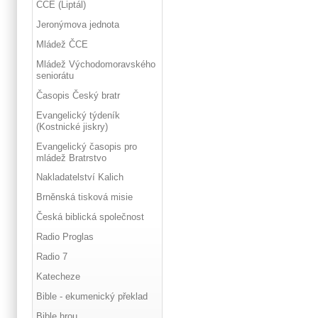
ČCE (Liptál)
Jeronýmova jednota
Mládež ČCE
Mládež Východomoravského
seniorátu
Časopis Český bratr
Evangelický týdeník
(Kostnické jiskry)
Evangelický časopis pro
mládež Bratrstvo
Nakladatelství Kalich
Brněnská tisková misie
Česká biblická společnost
Radio Proglas
Radio 7
Katecheze
Bible - ekumenický překlad
Bible hrou