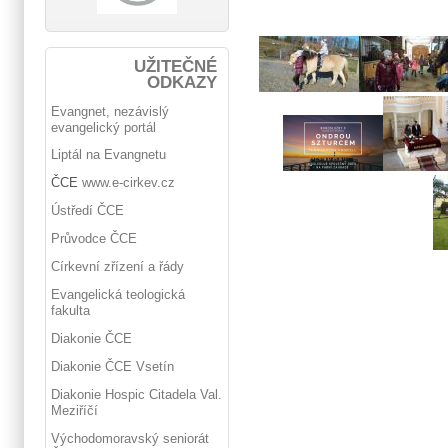
UŽITEČNÉ
ODKAZY
Evangnet, nezávislý
evangelický portál
Liptál na Evangnetu
ČCE
www.e-cirkev.cz
Ústředí ČCE
Průvodce ČCE
Církevní zřízení a řády
Evangelická teologická
fakulta
Diakonie ČCE
Diakonie ČCE Vsetín
Diakonie Hospic Citadela Val.
Meziříčí
Východomoravský seniorát