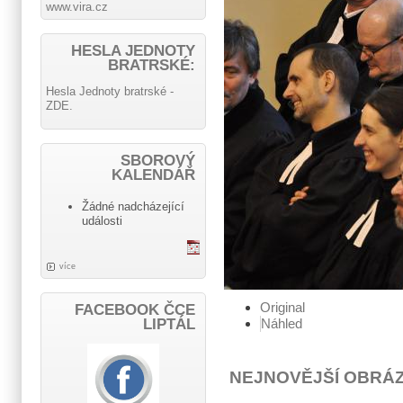
www.vira.cz
HESLA JEDNOTY
BRATRSKÉ:
Hesla Jednoty bratrské -
ZDE.
SBOROVÝ
KALENDÁŘ
Žádné nadcházející
události
více
Original
FACEBOOK ČCE
Náhled
LIPTÁL
NEJNOVĚJŠÍ OBRÁ