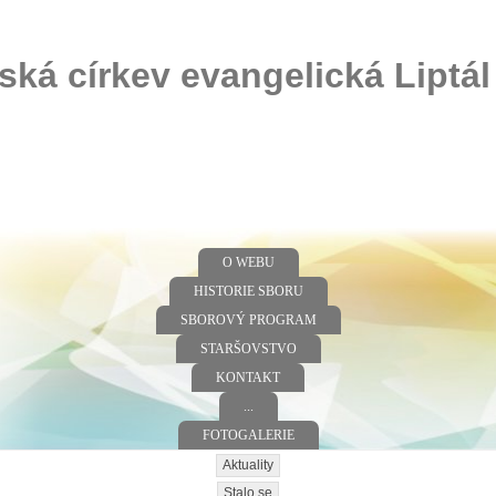
ská církev evangelická Liptál
O WEBU
HISTORIE SBORU
SBOROVÝ PROGRAM
STARŠOVSTVO
KONTAKT
...
FOTOGALERIE
Aktuality
Stalo se