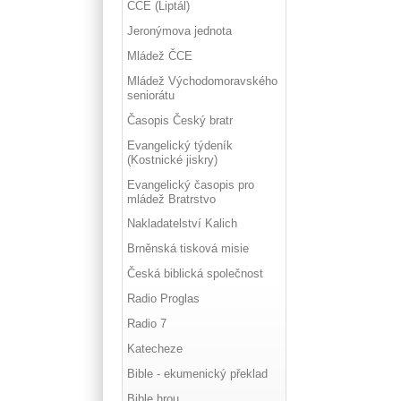
ČCE (Liptál)
Jeronýmova jednota
Mládež ČCE
Mládež Východomoravského
seniorátu
Časopis Český bratr
Evangelický týdeník
(Kostnické jiskry)
Evangelický časopis pro
mládež Bratrstvo
Nakladatelství Kalich
Brněnská tisková misie
Česká biblická společnost
Radio Proglas
Radio 7
Katecheze
Bible - ekumenický překlad
Bible hrou