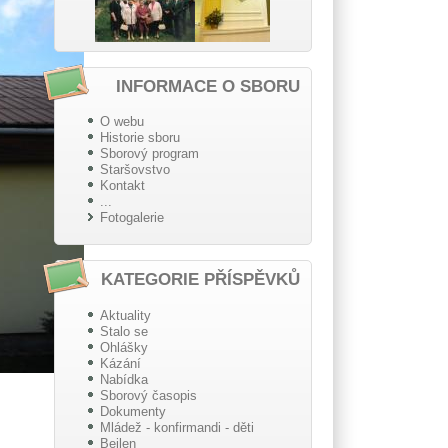
INFORMACE O SBORU
O webu
Historie sboru
Sborový program
Staršovstvo
Kontakt
...
Fotogalerie
KATEGORIE PŘÍSPĚVKŮ
Aktuality
Stalo se
Ohlášky
Kázání
Nabídka
Sborový časopis
Dokumenty
Mládež - konfirmandi - děti
Beilen