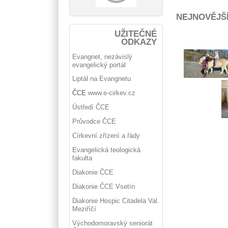
NEJNOVĚJŠ
UŽITEČNÉ
ODKAZY
Evangnet, nezávislý
evangelický portál
Liptál na Evangnetu
ČCE
www.e-cirkev.cz
Ústředí ČCE
Průvodce ČCE
Církevní zřízení a řády
Evangelická teologická
fakulta
Diakonie ČCE
Diakonie ČCE Vsetín
Diakonie Hospic Citadela Val.
Meziříčí
Východomoravský seniorát