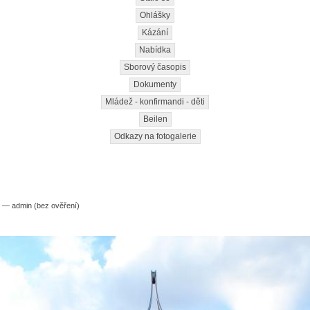
Ohlášky
Kázání
Nabídka
Sborový časopis
Dokumenty
Mládež - konfirmandi - děti
Beilen
Odkazy na fotogalerie
2 — admin (bez ověření)