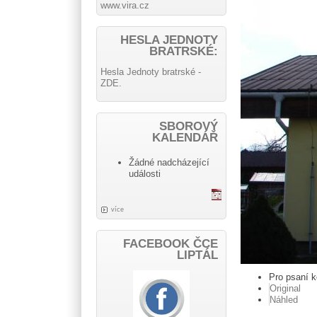
www.vira.cz
HESLA JEDNOTY
BRATRSKÉ:
Hesla Jednoty bratrské -
ZDE.
SBOROVÝ
KALENDÁŘ
Žádné nadcházející
události
více
FACEBOOK ČCE
LIPTÁL
Pro psaní 
Original
Náhled