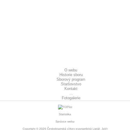
O webu
Historie sboru
Sborový program
Staršovstvo
Kontakt
...
Fotogalerie
Statistika
Správce webu
Copyright © 2026
Českobratrská církev evangelická Liptál
. JaVr