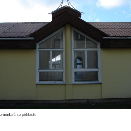
komentářů se
přihlašte