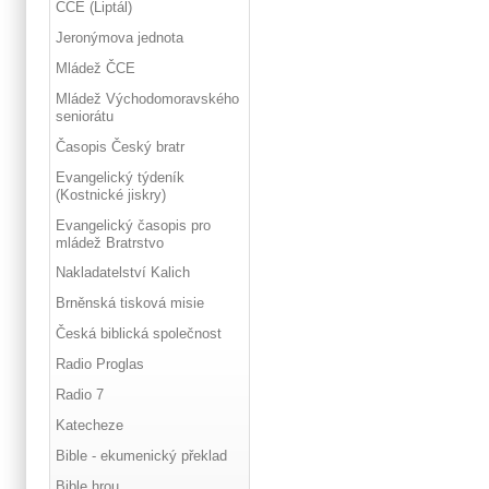
ČCE (Liptál)
Jeronýmova jednota
Mládež ČCE
Mládež Východomoravského
seniorátu
Časopis Český bratr
Evangelický týdeník
(Kostnické jiskry)
Evangelický časopis pro
mládež Bratrstvo
Nakladatelství Kalich
Brněnská tisková misie
Česká biblická společnost
Radio Proglas
Radio 7
Katecheze
Bible - ekumenický překlad
Bible hrou