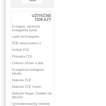
UŽITEČNÉ
ODKAZY
Evangnet, nezávislý
evangelický portál
Liptál na Evangnetu
ČCE
www.e-cirkev.cz
Ústředí ČCE
Průvodce ČCE
Církevní zřízení a řády
Evangelická teologická
fakulta
Diakonie ČCE
Diakonie ČCE Vsetín
Diakonie Hospic Citadela Val.
Meziříčí
Východomoravský seniorát