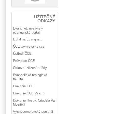
UŽITEČNÉ
ODKAZY
Evangnet, nezávislý
evangelický portál
Liptál na Evangnetu
ČCE
www.e-cirkev.cz
Ústředí ČCE
Průvodce ČCE
Církevní zřízení a řády
Evangelická teologická
fakulta
Diakonie ČCE
Diakonie ČCE Vsetín
Diakonie Hospic Citadela Val.
Meziříčí
Východomoravský seniorát