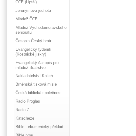
ČCE (Liptál)
Jeronýmova jednota
Mládež ČCE
Mládež Východomoravského
seniorátu
Časopis Český bratr
Evangelický týdeník
(Kostnické jiskry)
Evangelický časopis pro
mládež Bratrstvo
Nakladatelství Kalich
Brněnská tisková misie
Česká biblická společnost
Radio Proglas
Radio 7
Katecheze
Bible - ekumenický překlad
Bible hrou