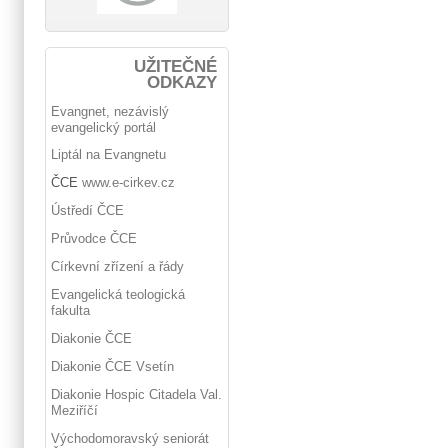
UŽITEČNÉ
ODKAZY
Evangnet, nezávislý
evangelický portál
Liptál na Evangnetu
ČCE
www.e-cirkev.cz
Ústředí ČCE
Průvodce ČCE
Církevní zřízení a řády
Evangelická teologická
fakulta
Diakonie ČCE
Diakonie ČCE Vsetín
Diakonie Hospic Citadela Val.
Meziříčí
Východomoravský seniorát