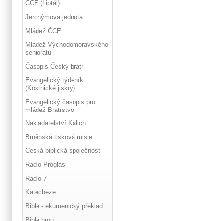
ČCE (Liptál)
Jeronýmova jednota
Mládež ČCE
Mládež Východomoravského
seniorátu
Časopis Český bratr
Evangelický týdeník
(Kostnické jiskry)
Evangelický časopis pro
mládež Bratrstvo
Nakladatelství Kalich
Brněnská tisková misie
Česká biblická společnost
Radio Proglas
Radio 7
Katecheze
Bible - ekumenický překlad
Bible hrou