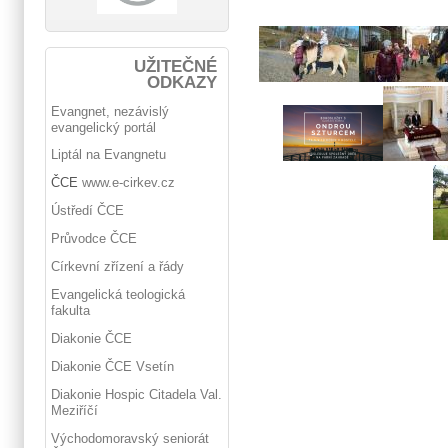
UŽITEČNÉ
ODKAZY
Evangnet, nezávislý
evangelický portál
Liptál na Evangnetu
ČCE
www.e-cirkev.cz
Ústředí ČCE
Průvodce ČCE
Církevní zřízení a řády
Evangelická teologická
fakulta
Diakonie ČCE
Diakonie ČCE Vsetín
Diakonie Hospic Citadela Val.
Meziříčí
Východomoravský seniorát