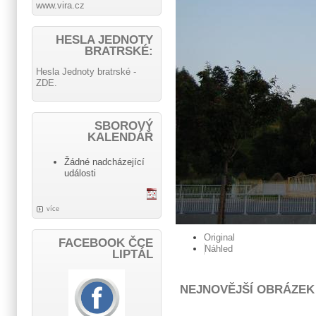
www.vira.cz
HESLA JEDNOTY
BRATRSKÉ:
Hesla Jednoty bratrské -
ZDE.
SBOROVÝ
KALENDÁŘ
Žádné nadcházející
události
více
Original
FACEBOOK ČCE
Náhled
LIPTÁL
NEJNOVĚJŠÍ OBRÁZEK