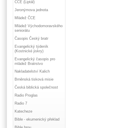
ČCE (Liptál)
Jeronýmova jednota
Mládež ČCE
Mládež Východomoravského
seniorátu
Časopis Český bratr
Evangelický týdeník
(Kostnické jiskry)
Evangelický časopis pro
mládež Bratrstvo
Nakladatelství Kalich
Brněnská tisková misie
Česká biblická společnost
Radio Proglas
Radio 7
Katecheze
Bible - ekumenický překlad
Bible hrou