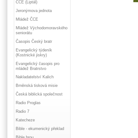
ČCE (Liptál)
Jeronýmova jednota
Mládež ČCE
Mládež Východomoravského
seniorátu
Časopis Český bratr
Evangelický týdeník
(Kostnické jiskry)
Evangelický časopis pro
mládež Bratrstvo
Nakladatelství Kalich
Brněnská tisková misie
Česká biblická společnost
Radio Proglas
Radio 7
Katecheze
Bible - ekumenický překlad
Bible hrou