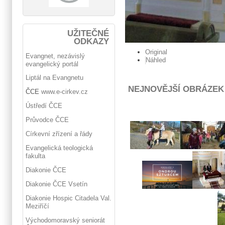
UŽITEČNÉ
ODKAZY
Original
Evangnet, nezávislý
Náhled
evangelický portál
Liptál na Evangnetu
NEJNOVĚJŠÍ OBRÁZEK
ČCE
www.e-cirkev.cz
Ústředí ČCE
Průvodce ČCE
Církevní zřízení a řády
Evangelická teologická
fakulta
Diakonie ČCE
Diakonie ČCE Vsetín
Diakonie Hospic Citadela Val.
Meziříčí
Východomoravský seniorát