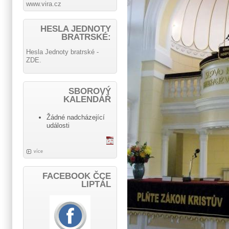
www.vira.cz
HESLA JEDNOTY
BRATRSKÉ:
Hesla Jednoty bratrské -
ZDE.
SBOROVÝ
KALENDÁŘ
Žádné nadcházející
události
více
FACEBOOK ČCE
LIPTÁL