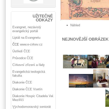
UŽITEČNÉ
ODKAZY
Náhled
Evangnet, nezávislý
evangelický portál
Liptál na Evangnetu
NEJNOVĚJŠÍ OBRÁZEK
ČCE
www.e-cirkev.cz
Ústředí ČCE
Průvodce ČCE
Církevní zřízení a řády
Evangelická teologická
fakulta
Diakonie ČCE
Diakonie ČCE Vsetín
Diakonie Hospic Citadela Val.
Meziříčí
Východomoravský seniorát