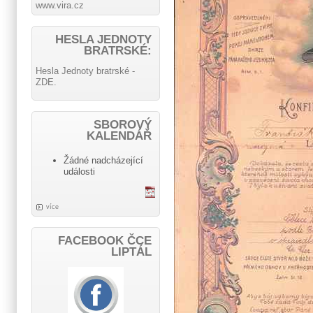
www.vira.cz
HESLA JEDNOTY
BRATRSKÉ:
Hesla Jednoty bratrské -
ZDE.
SBOROVÝ
KALENDÁŘ
Žádné nadcházející
události
více
FACEBOOK ČCE
LIPTÁL