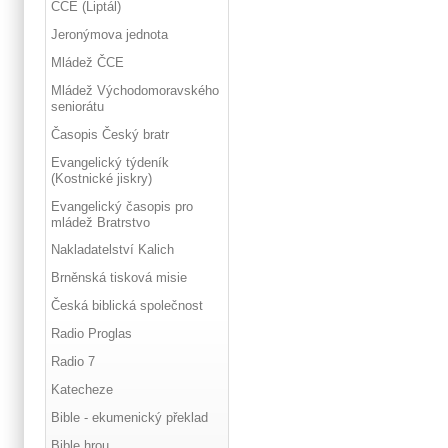
ČCE (Liptál)
Jeronýmova jednota
Mládež ČCE
Mládež Východomoravského
seniorátu
Časopis Český bratr
Evangelický týdeník
(Kostnické jiskry)
Evangelický časopis pro
mládež Bratrstvo
Nakladatelství Kalich
Brněnská tisková misie
Česká biblická společnost
Radio Proglas
Radio 7
Katecheze
Bible - ekumenický překlad
Bible hrou