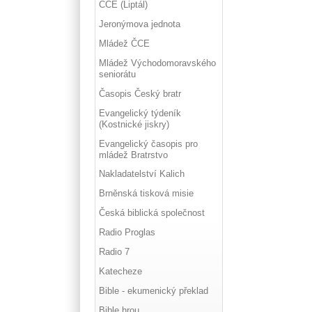
ČCE (Liptál)
Jeronýmova jednota
Mládež ČCE
Mládež Východomoravského
seniorátu
Časopis Český bratr
Evangelický týdeník
(Kostnické jiskry)
Evangelický časopis pro
mládež Bratrstvo
Nakladatelství Kalich
Brněnská tisková misie
Česká biblická společnost
Radio Proglas
Radio 7
Katecheze
Bible - ekumenický překlad
Bible hrou