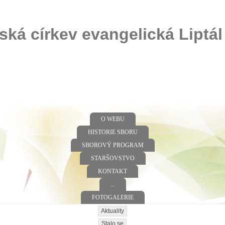
ská církev evangelická Liptál
O WEBU
HISTORIE SBORU
SBOROVÝ PROGRAM
STARŠOVSTVO
KONTAKT
...
FOTOGALERIE
Aktuality
Stalo se