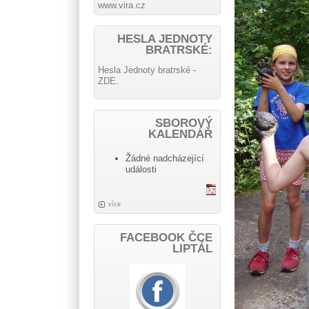
www.vira.cz
HESLA JEDNOTY
BRATRSKÉ:
Hesla Jednoty bratrské -
ZDE.
SBOROVÝ
KALENDÁŘ
Žádné nadcházející
události
více
FACEBOOK ČCE
LIPTÁL