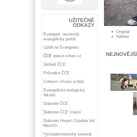
UŽITEČNÉ
ODKAZY
Original
Evangnet, nezávislý
Náhled
evangelický portál
Liptál na Evangnetu
NEJNOVĚJŠ
ČCE
www.e-cirkev.cz
Ústředí ČCE
Průvodce ČCE
Církevní zřízení a řády
Evangelická teologická
fakulta
Diakonie ČCE
Diakonie ČCE Vsetín
Diakonie Hospic Citadela Val.
Meziříčí
Východomoravský seniorát