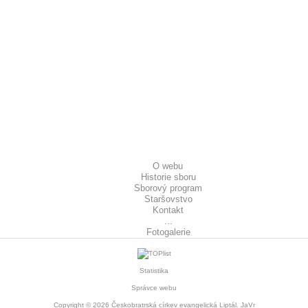
O webu
Historie sboru
Sborový program
Staršovstvo
Kontakt
...
Fotogalerie
Statistika
Správce webu
Copyright © 2026
Českobratrská církev evangelická Liptál
. JaVr