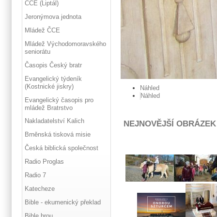
ČCE (Liptál)
Jeronýmova jednota
Mládež ČCE
Mládež Východomoravského
seniorátu
Časopis Český bratr
Evangelický týdeník
(Kostnické jiskry)
Náhled
Náhled
Evangelický časopis pro
mládež Bratrstvo
Nakladatelství Kalich
NEJNOVĚJŠÍ OBRÁZEK
Brněnská tisková misie
Česká biblická společnost
Radio Proglas
Radio 7
Katecheze
Bible - ekumenický překlad
Bible hrou