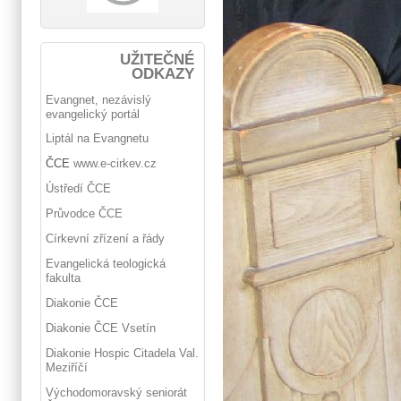
UŽITEČNÉ
ODKAZY
Evangnet, nezávislý
evangelický portál
Liptál na Evangnetu
ČCE
www.e-cirkev.cz
Ústředí ČCE
Průvodce ČCE
Církevní zřízení a řády
Evangelická teologická
fakulta
Diakonie ČCE
Diakonie ČCE Vsetín
Diakonie Hospic Citadela Val.
Meziříčí
Východomoravský seniorát