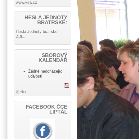
www.vira.cz
HESLA JEDNOTY
BRATRSKÉ:
Hesla Jednoty bratrské -
ZDE.
SBOROVÝ
KALENDÁŘ
Žádné nadcházející
události
více
FACEBOOK ČCE
LIPTÁL