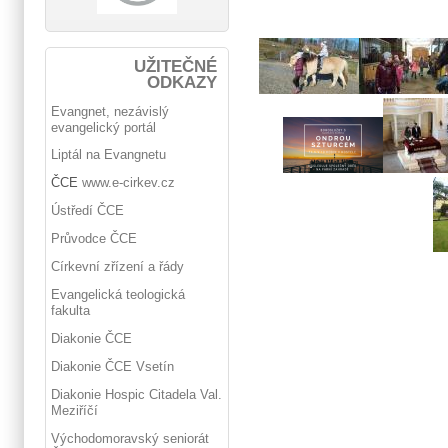
UŽITEČNÉ
ODKAZY
Evangnet, nezávislý
evangelický portál
Liptál na Evangnetu
ČCE
www.e-cirkev.cz
Ústředí ČCE
Průvodce ČCE
Církevní zřízení a řády
Evangelická teologická
fakulta
Diakonie ČCE
Diakonie ČCE Vsetín
Diakonie Hospic Citadela Val.
Meziříčí
Východomoravský seniorát