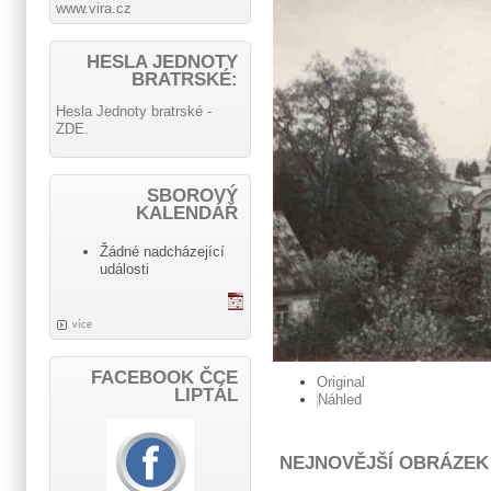
www.vira.cz
HESLA JEDNOTY
BRATRSKÉ:
Hesla Jednoty bratrské -
ZDE.
SBOROVÝ
KALENDÁŘ
Žádné nadcházející
události
více
FACEBOOK ČCE
Original
LIPTÁL
Náhled
NEJNOVĚJŠÍ OBRÁZEK