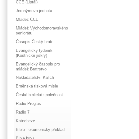
ČCE (Liptál)
Jeronýmova jednota
Mládež ČCE
Mládež Východomoravského
seniorátu
Časopis Český bratr
Evangelický týdeník
(Kostnické jiskry)
Evangelický časopis pro
mládež Bratrstvo
Nakladatelství Kalich
Brněnská tisková misie
Česká biblická společnost
Radio Proglas
Radio 7
Katecheze
Bible - ekumenický překlad
Bible hrou